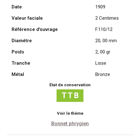
Date
1909
Daniel
Dupuis
Valeur faciale
2 Centimes
1909
Référence d'ouvrage
F.110/12
Diamétre
20, 00 mm
Poids
2, 00 gr
Tranche
Lisse
Métal
Bronze
État de conservation
Voir le thème
Bonnet phrygien