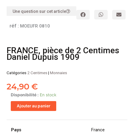
Une question sur cet article
réf :
MOEUFR 0810
FRANCE, pièce de 2 Centimes
Daniel Dupuis 1909
Catégories
2 Centimes
|
Monnaies
24,90
€
quantité
Disponibilité :
En stock
de
Ajouter au panier
FRANCE,
pièce
de
2
Pays
France
Centimes