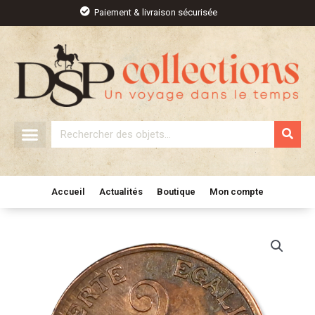
Aller
Paiement & livraison sécurisée
au
contenu
Rechercher
Accueil
Actualités
Boutique
Mon compte