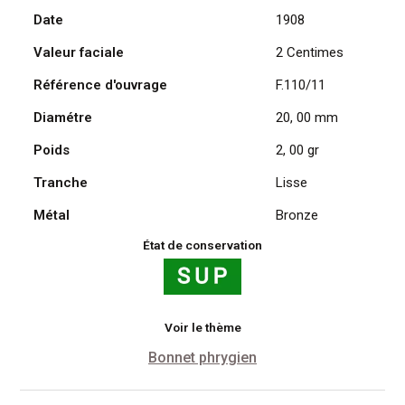
Date
1908
Daniel
Dupuis
Valeur faciale
2 Centimes
1908
Référence d'ouvrage
F.110/11
Diamétre
20, 00 mm
Poids
2, 00 gr
Tranche
Lisse
Métal
Bronze
État de conservation
Voir le thème
Bonnet phrygien