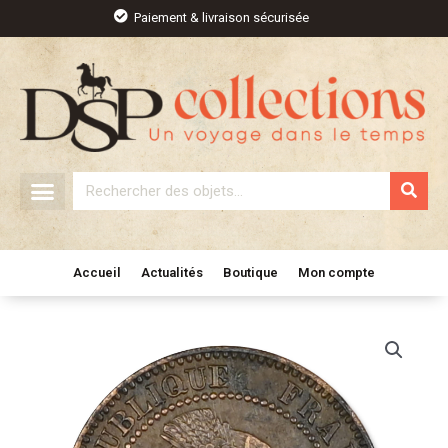
Aller
Paiement & livraison sécurisée
au
contenu
Rechercher
Accueil
Actualités
Boutique
Mon compte