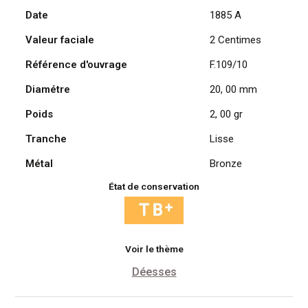
Date
1885 A
Cérès,
1885
Valeur faciale
2 Centimes
A
/
Référence d'ouvrage
F.109/10
Paris
Diamétre
20, 00 mm
Poids
2, 00 gr
Tranche
Lisse
Métal
Bronze
État de conservation
Voir le thème
Déesses