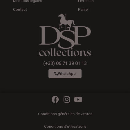
Mentions légales
Livraison
Contact
Panier
(+33) 06 71 39 01 13
WhatsApp
F
I
Y
a
n
o
c
s
u
Conditions générales de ventes
e
t
t
b
a
u
Conditions d’utilisateurs