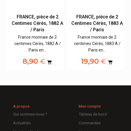
FRANCE, pièce de 2
FRANCE, pièce de 2
 A
Centimes Cérès, 1882 A
Centimes Cérès, 1883 A
/ Paris
/ Paris
France monnaie de 2
France monnaie de 2
/
centimes Cérès, 1882 A /
centimes Cérès, 1883 A /
Paris en…
Paris en…
8,90
19,90
€
€
A propos
Mon compte
Qui sommes-nous ?
Tableau de bord
Actualités
Commandes