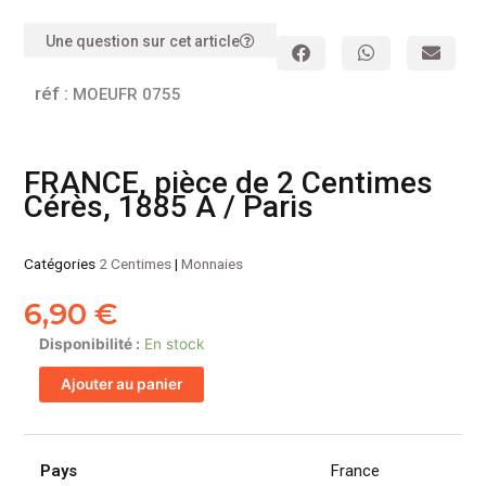
Une question sur cet article
réf :
MOEUFR 0755
FRANCE, pièce de 2 Centimes
Cérès, 1885 A / Paris
Catégories
2 Centimes
|
Monnaies
6,90
€
quantité
Disponibilité :
En stock
de
Ajouter au panier
FRANCE,
pièce
de
2
Pays
France
Centimes