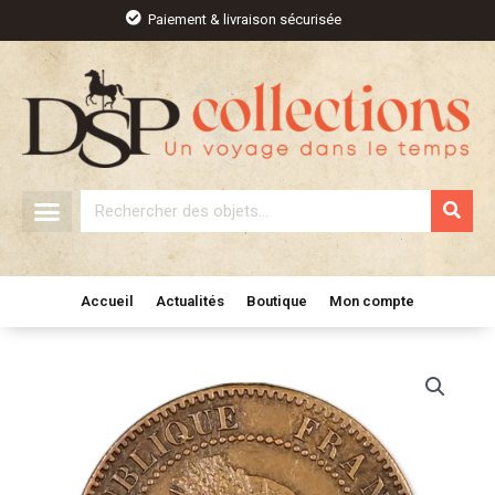
Aller
Paiement & livraison sécurisée
au
contenu
Rechercher
Accueil
Actualités
Boutique
Mon compte