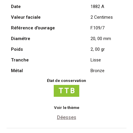
Date
1882 A
Cérès,
1882
Valeur faciale
2 Centimes
A
/
Référence d'ouvrage
F.109/7
Paris
Diamétre
20, 00 mm
Poids
2, 00 gr
Tranche
Lisse
Métal
Bronze
État de conservation
Voir le thème
Déesses