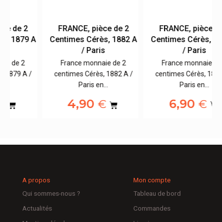
FRANCE, pièce de 2
FRANCE, pièce de 2
 A
Centimes Cérès, 1882 A
Centimes Cérès, 1879 A
/ Paris
/ Paris
France monnaie de 2
France monnaie de 2
/
centimes Cérès, 1882 A /
centimes Cérès, 1879 A /
Paris en…
Paris en…
4,90
6,90
€
€
A propos
Mon compte
Qui sommes-nous ?
Tableau de bord
Actualités
Commandes