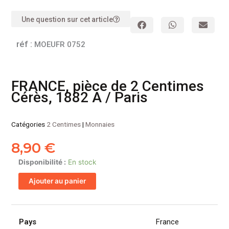
Une question sur cet article
réf :
MOEUFR 0752
FRANCE, pièce de 2 Centimes
Cérès, 1882 A / Paris
Catégories
2 Centimes
|
Monnaies
8,90
€
quantité
Disponibilité :
En stock
de
Ajouter au panier
FRANCE,
pièce
de
2
Pays
France
Centimes