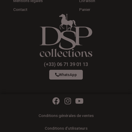
Mentions légales
Livraison
Contact
Panier
(+33) 06 71 39 01 13
WhatsApp
F
I
Y
a
n
o
c
s
u
Conditions générales de ventes
e
t
t
b
a
u
Conditions d’utilisateurs