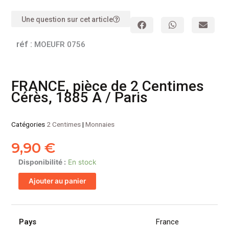
Une question sur cet article
réf :
MOEUFR 0756
FRANCE, pièce de 2 Centimes
Cérès, 1885 A / Paris
Catégories
2 Centimes
|
Monnaies
9,90
€
quantité
Disponibilité :
En stock
de
Ajouter au panier
FRANCE,
pièce
de
2
Pays
France
Centimes