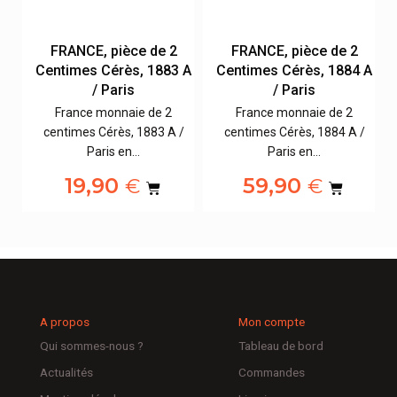
FRANCE, pièce de 2
FRANCE, pièce de 2
 A
Centimes Cérès, 1883 A
Centimes Cérès, 1884 A
/ Paris
/ Paris
France monnaie de 2
France monnaie de 2
/
centimes Cérès, 1883 A /
centimes Cérès, 1884 A /
Paris en…
Paris en…
19,90
59,90
€
€
A propos
Mon compte
Qui sommes-nous ?
Tableau de bord
Actualités
Commandes