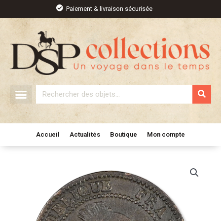
Aller
Paiement & livraison sécurisée
au
contenu
Rechercher
Accueil
Actualités
Boutique
Mon compte