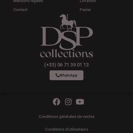
Mentions légales
Livraison
Contact
Panier
(+33) 06 71 39 01 13
WhatsApp
F
I
Y
a
n
o
c
s
u
Conditions générales de ventes
e
t
t
b
a
u
Conditions d’utilisateurs