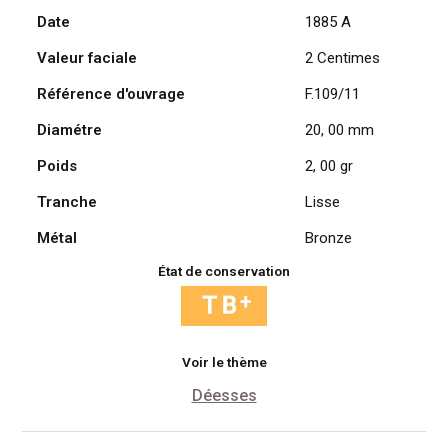
Date
1885 A
Cérès,
1885
Valeur faciale
2 Centimes
A
/
Référence d'ouvrage
F.109/11
Paris
Diamétre
20, 00 mm
Poids
2, 00 gr
Tranche
Lisse
Métal
Bronze
État de conservation
Voir le thème
Déesses