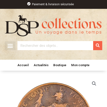
Aller
Paiement & livraison sécurisée
au
contenu
Rechercher
Accueil
Actualités
Boutique
Mon compte