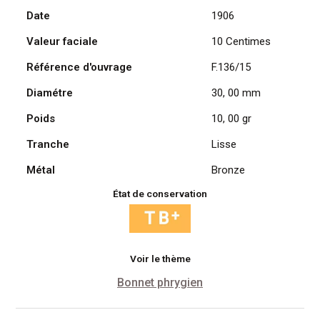
Date
1906
Daniel
Dupuis
Valeur faciale
10 Centimes
1906
Référence d'ouvrage
F.136/15
Diamétre
30, 00 mm
Poids
10, 00 gr
Tranche
Lisse
Métal
Bronze
État de conservation
Voir le thème
Bonnet phrygien