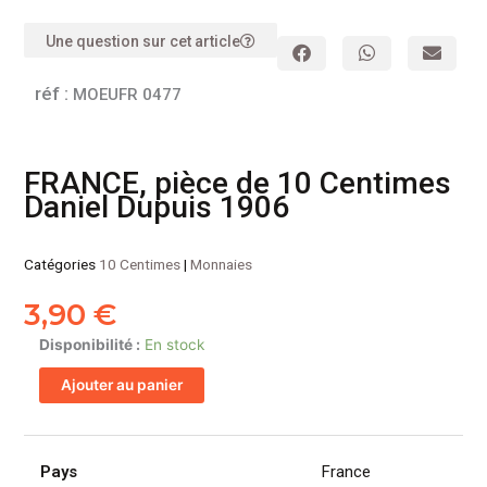
Une question sur cet article
réf :
MOEUFR 0477
FRANCE, pièce de 10 Centimes
Daniel Dupuis 1906
Catégories
10 Centimes
|
Monnaies
3,90
€
quantité
Disponibilité :
En stock
de
Ajouter au panier
FRANCE,
pièce
de
10
Pays
France
Centimes