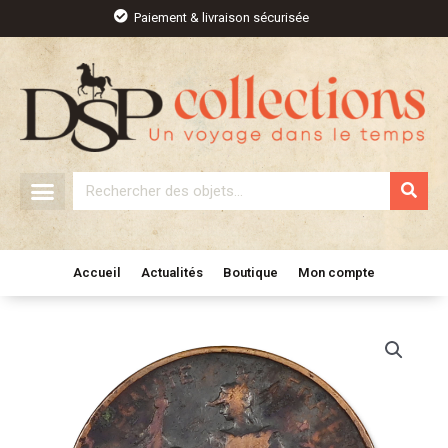
Aller
Paiement & livraison sécurisée
au
contenu
Rechercher
Accueil
Actualités
Boutique
Mon compte