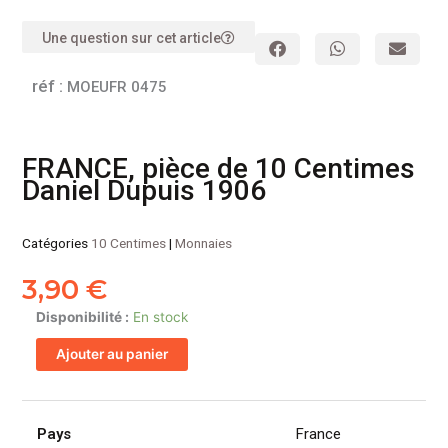
Une question sur cet article
réf :
MOEUFR 0475
FRANCE, pièce de 10 Centimes
Daniel Dupuis 1906
Catégories
10 Centimes
|
Monnaies
3,90
€
quantité
Disponibilité :
En stock
de
Ajouter au panier
FRANCE,
pièce
de
10
Pays
France
Centimes