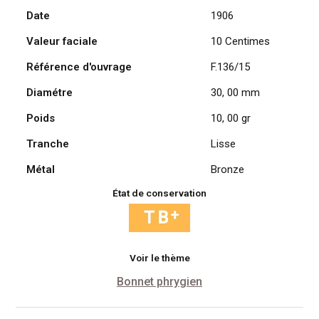
Date
1906
Daniel
Dupuis
Valeur faciale
10 Centimes
1906
Référence d'ouvrage
F.136/15
Diamétre
30, 00 mm
Poids
10, 00 gr
Tranche
Lisse
Métal
Bronze
État de conservation
Voir le thème
Bonnet phrygien