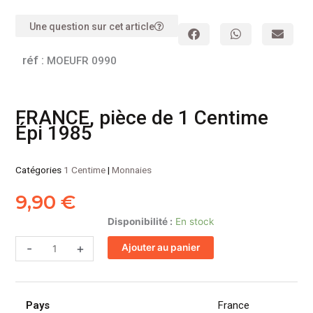
Une question sur cet article
réf :
MOEUFR 0990
FRANCE, pièce de 1 Centime
Épi 1985
Catégories
1 Centime
|
Monnaies
9,90
€
quantité
Disponibilité :
En stock
de
-
+
Ajouter au panier
FRANCE,
pièce
de
1
Pays
France
Centime