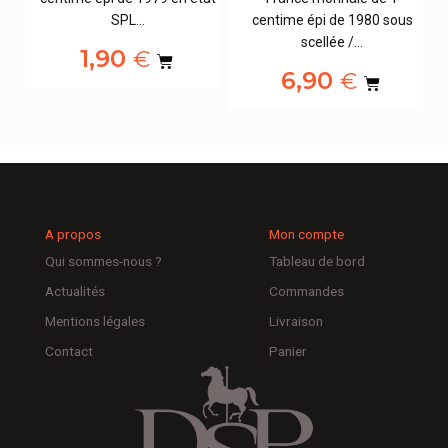
SPL…
centime épi de 1980 sous
scellée /…
1,90
€
6,90
€
A propos
Mon compte
Qui sommes-nous ?
Tableau de bord
Actualités
Commandes
Mentions légales
Livraison
Contact
Panier