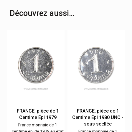
Découvrez aussi…
FRANCE, pièce de 1
FRANCE, pièce de 1
Centime Épi 1979
Centime Épi 1980 UNC -
sous scellée
France monnaie de 1
at
centime épi de 1979 en état
France monnaie de 1