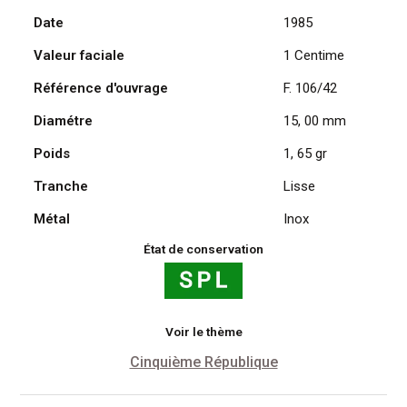
Épi
Date
1985
1985
Valeur faciale
1 Centime
Référence d'ouvrage
F. 106/42
Diamétre
15, 00 mm
Poids
1, 65 gr
Tranche
Lisse
Métal
Inox
État de conservation
Voir le thème
Cinquième République