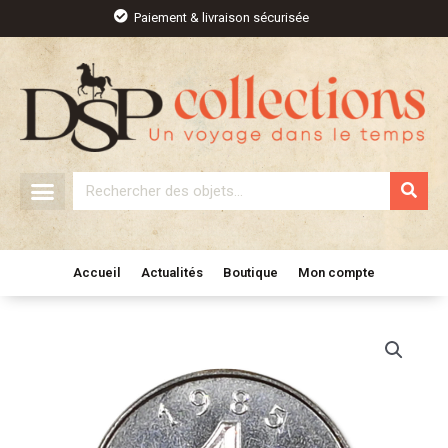
Aller
Paiement & livraison sécurisée
au
contenu
Rechercher
Accueil
Actualités
Boutique
Mon compte