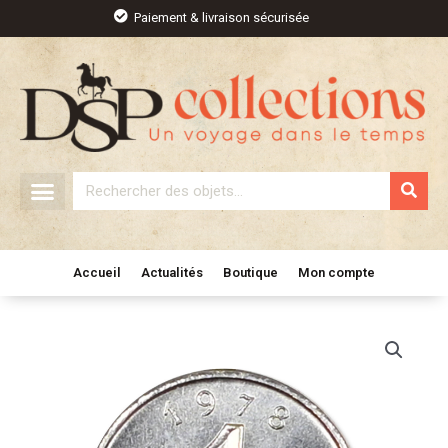
Aller
Paiement & livraison sécurisée
au
contenu
Rechercher
Accueil
Actualités
Boutique
Mon compte