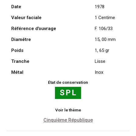
Date
1978
Épi
1978
Valeur faciale
1 Centime
Référence d'ouvrage
F. 106/33
Diamétre
15, 00 mm
Poids
1, 65 gr
Tranche
Lisse
Métal
Inox
État de conservation
Voir le thème
Cinquième République