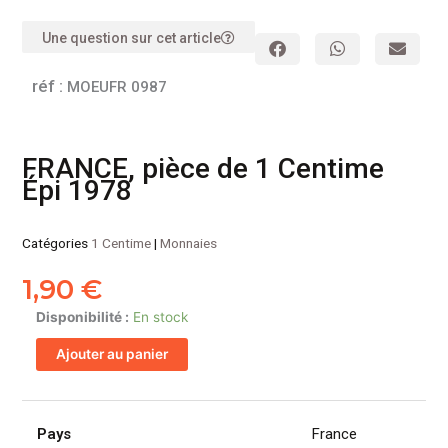
Une question sur cet article
réf :
MOEUFR 0987
FRANCE, pièce de 1 Centime
Épi 1978
Catégories
1 Centime
|
Monnaies
1,90
€
quantité
Disponibilité :
En stock
de
Ajouter au panier
FRANCE,
pièce
de
1
Pays
France
Centime