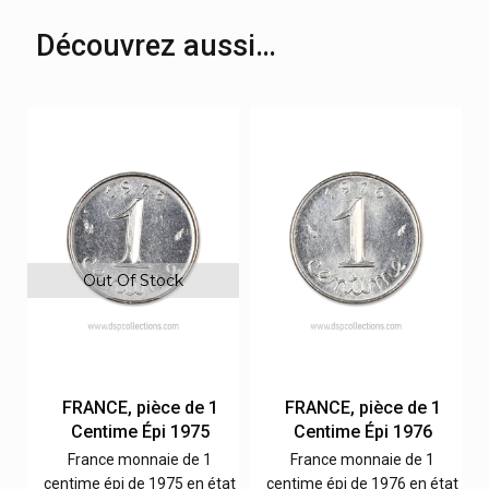
Découvrez aussi…
Out Of Stock
FRANCE, pièce de 1
FRANCE, pièce de 1
Centime Épi 1975
Centime Épi 1976
France monnaie de 1
France monnaie de 1
at
centime épi de 1975 en état
centime épi de 1976 en état