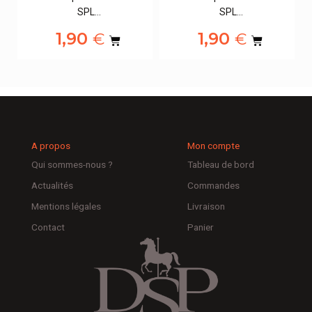
SPL…
SPL…
1,90
1,90
€
€
A propos
Mon compte
Qui sommes-nous ?
Tableau de bord
Actualités
Commandes
Mentions légales
Livraison
Contact
Panier