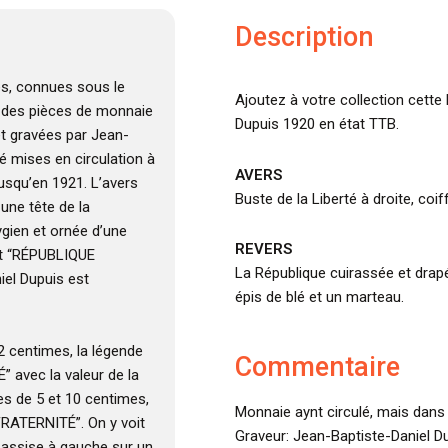
Description
es, connues sous le
Ajoutez à votre collection cette
t des pièces de monnaie
Dupuis 1920 en état TTB.
et gravées par Jean-
té mises en circulation à
AVERS
jusqu’en 1921. L’avers
Buste de la Liberté à droite, coi
une tête de la
ygien et ornée d’une
REVERS
st “RÉPUBLIQUE
La République cuirassée et drapé
iel Dupuis est
épis de blé et un marteau.
 2 centimes, la légende
Commentaire
 avec la valeur de la
es de 5 et 10 centimes,
Monnaie aynt circulé, mais dans 
FRATERNITÉ”. On y voit
Graveur: Jean-Baptiste-Daniel Du
 assise à gauche sur un