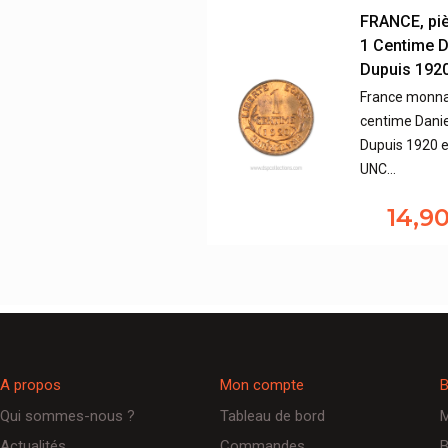
FRANCE, pi
1 Centime D
Dupuis 192
France monna
centime Danie
Dupuis 1920 e
UNC…
14,9
A propos
Mon compte
B
Qui sommes-nous ?
Tableau de bord
M
Actualités
Commandes
B