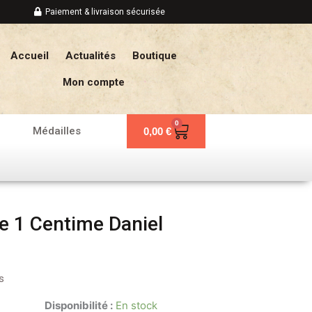
Paiement & livraison sécurisée
Accueil
Actualités
Boutique
Mon compte
0
Panier
Médailles
0,00
€
e 1 Centime Daniel
s
Disponibilité :
En stock