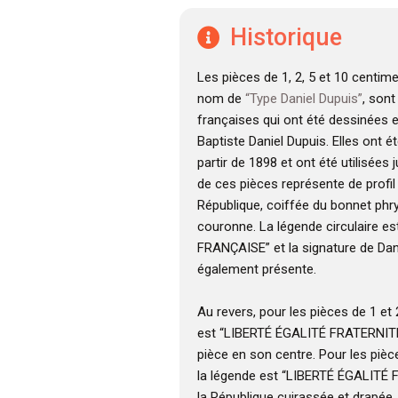
Historique
Les pièces de 1, 2, 5 et 10 centim
nom de
“Type Daniel Dupuis”
, son
françaises qui ont été dessinées 
Baptiste Daniel Dupuis. Elles ont é
partir de 1898 et ont été utilisées 
de ces pièces représente de profil 
République, coiffée du bonnet phr
couronne. La légende circulaire e
FRANÇAISE” et la signature de Dan
également présente.
Au revers, pour les pièces de 1 et
est “LIBERTÉ ÉGALITÉ FRATERNITÉ”
pièce en son centre. Pour les pièc
la légende est “LIBERTÉ ÉGALITÉ 
la République cuirassée et drapée,