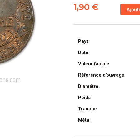
de
1,90
€
Ajout
FRANCE,
pièce
de
1
Pays
Centime
Daniel
Date
Dupuis
Valeur faciale
1920
Référence d'ouvrage
Diamétre
Poids
Tranche
Métal