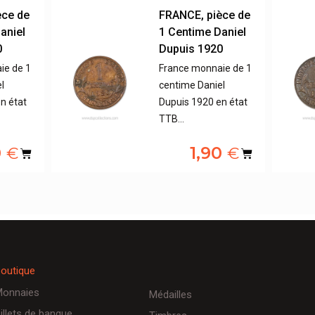
èce de
FRANCE, pièce de
aniel
1 Centime Daniel
0
Dupuis 1920
ie de 1
France monnaie de 1
l
centime Daniel
n état
Dupuis 1920 en état
TTB…
0
1,90
€
€
outique
onnaies
Médailles
illets de banque