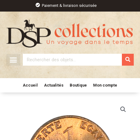
Aller
Paiement & livraison sécurisée
au
contenu
Rechercher
Accueil
Actualités
Boutique
Mon compte