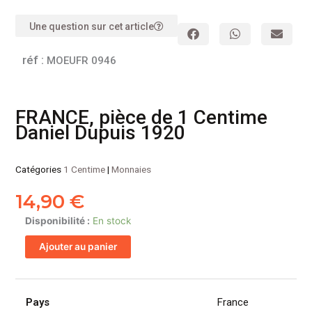
Une question sur cet article
réf :
MOEUFR 0946
FRANCE, pièce de 1 Centime
Daniel Dupuis 1920
Catégories
1 Centime
|
Monnaies
14,90
€
quantité
Disponibilité :
En stock
de
Ajouter au panier
FRANCE,
pièce
de
1
Pays
France
Centime