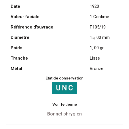
Date
1920
Daniel
Dupuis
Valeur faciale
1 Centime
1920
Référence d'ouvrage
F.105/19
Diamétre
15, 00 mm
Poids
1, 00 gr
Tranche
Lisse
Métal
Bronze
État de conservation
Voir le thème
Bonnet phrygien