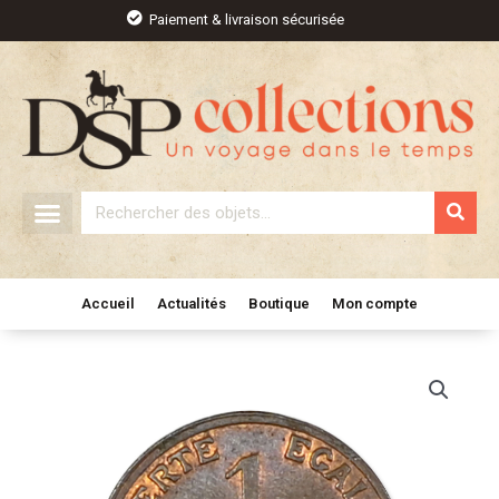
Aller
Paiement & livraison sécurisée
au
contenu
Rechercher
Accueil
Actualités
Boutique
Mon compte