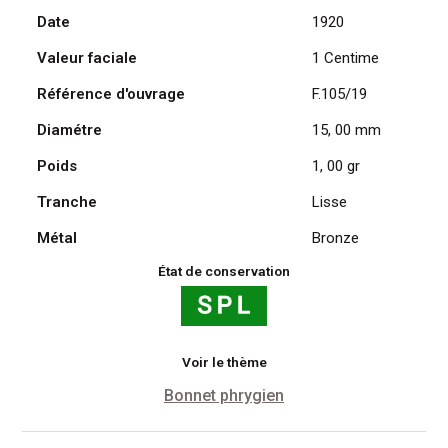
Date
1920
Daniel
Dupuis
Valeur faciale
1 Centime
1920
Référence d'ouvrage
F.105/19
Diamétre
15, 00 mm
Poids
1, 00 gr
Tranche
Lisse
Métal
Bronze
État de conservation
Voir le thème
Bonnet phrygien