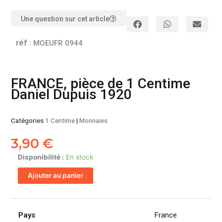
Une question sur cet article
réf :
MOEUFR 0944
FRANCE, pièce de 1 Centime
Daniel Dupuis 1920
Catégories
1 Centime
|
Monnaies
3,90
€
quantité
Disponibilité :
En stock
de
Ajouter au panier
FRANCE,
pièce
de
1
Pays
France
Centime