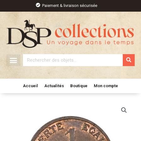
Aller
Paiement & livraison sécurisée
au
contenu
Rechercher
Accueil
Actualités
Boutique
Mon compte