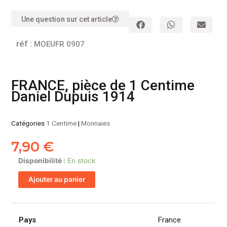
Une question sur cet article
réf :
MOEUFR 0907
FRANCE, pièce de 1 Centime
Daniel Dupuis 1914
Catégories
1 Centime
|
Monnaies
7,90
€
quantité
Disponibilité :
En stock
de
Ajouter au panier
FRANCE,
pièce
de
1
Pays
France
Centime