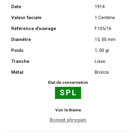
Date
1914
Daniel
Dupuis
Valeur faciale
1 Centime
1914
Référence d'ouvrage
F.105/16
Diamétre
15, 00 mm
Poids
1, 00 gr
Tranche
Lisse
Métal
Bronze
État de conservation
Voir le thème
Bonnet phrygien