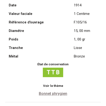
Date
1914
Daniel
Dupuis
Valeur faciale
1 Centime
1914
Référence d'ouvrage
F.105/16
Diamétre
15, 00 mm
Poids
1, 00 gr
Tranche
Lisse
Métal
Bronze
État de conservation
Voir le thème
Bonnet phrygien