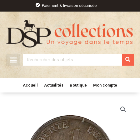
Aller
Paiement & livraison sécurisée
au
contenu
Rechercher
Accueil
Actualités
Boutique
Mon compte