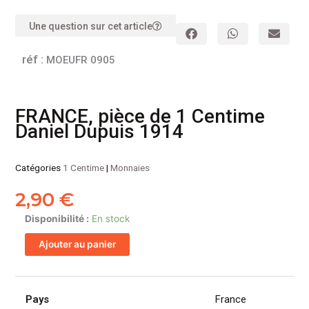
Une question sur cet article
réf :
MOEUFR 0905
FRANCE, pièce de 1 Centime
Daniel Dupuis 1914
Catégories
1 Centime
|
Monnaies
2,90
€
quantité
Disponibilité :
En stock
de
Ajouter au panier
FRANCE,
pièce
de
1
Pays
France
Centime