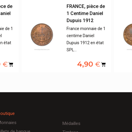
èce de
FRANCE, pièce de
aniel
1 Centime Daniel
1
Dupuis 1912
ie de 1
France monnaie de 1
l
centime Daniel
n état
Dupuis 1912 en état
SPL…
0
4,90
€
€
outique
onnaies
Médailles
illets de banque