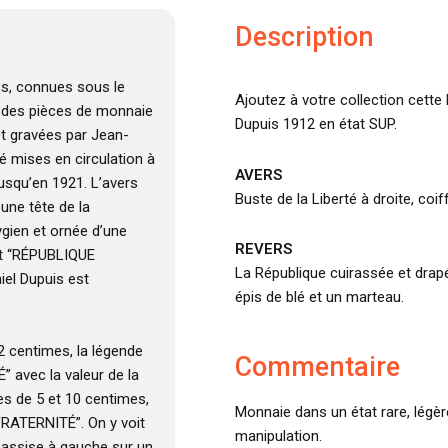
Description
es, connues sous le
Ajoutez à votre collection cette
t des pièces de monnaie
Dupuis 1912 en état SUP.
et gravées par Jean-
té mises en circulation à
AVERS
jusqu’en 1921. L’avers
Buste de la Liberté à droite, coi
une tête de la
ygien et ornée d’une
REVERS
st “RÉPUBLIQUE
La République cuirassée et drapé
iel Dupuis est
épis de blé et un marteau.
 2 centimes, la légende
Commentaire
 avec la valeur de la
es de 5 et 10 centimes,
Monnaie dans un état rare, légèr
FRATERNITÉ”. On y voit
manipulation.
 assise à gauche sur un