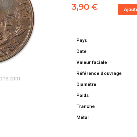
de
3,90
€
Ajout
FRANCE,
pièce
de
1
Pays
Centime
Daniel
Date
Dupuis
Valeur faciale
1912
Référence d'ouvrage
Diamétre
Poids
Tranche
Métal