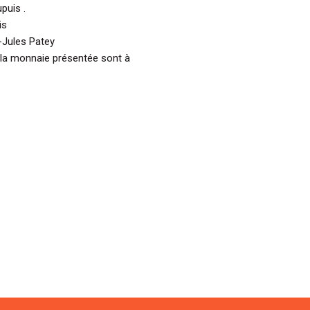
puis .
is
-Jules Patey
 la monnaie présentée sont à