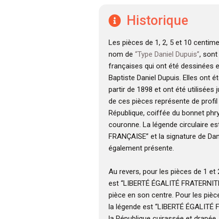
Historique
Les pièces de 1, 2, 5 et 10 centim
nom de
“Type Daniel Dupuis”
, son
françaises qui ont été dessinées 
Baptiste Daniel Dupuis. Elles ont é
partir de 1898 et ont été utilisées 
de ces pièces représente de profil 
République, coiffée du bonnet phr
couronne. La légende circulaire e
FRANÇAISE” et la signature de Dan
également présente.
Au revers, pour les pièces de 1 et
est “LIBERTÉ ÉGALITÉ FRATERNITÉ”
pièce en son centre. Pour les pièc
la légende est “LIBERTÉ ÉGALITÉ 
la République cuirassée et drapée,