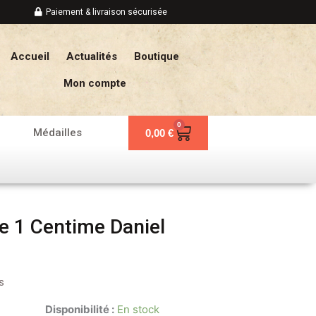
Paiement & livraison sécurisée
Accueil
Actualités
Boutique
Mon compte
0
Panier
Médailles
0,00
€
e 1 Centime Daniel
s
Disponibilité :
En stock