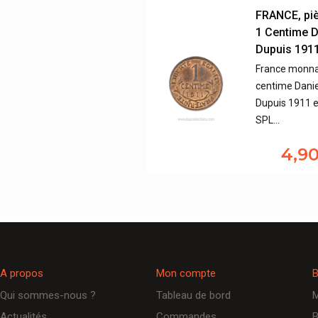
FRANCE, pi
1 Centime D
Dupuis 191
France monna
centime Danie
Dupuis 1911 e
SPL…
4,9
A propos
Mon compte
B
Qui sommes-nous ?
Tableau de bord
M
Actualités
Commandes
B