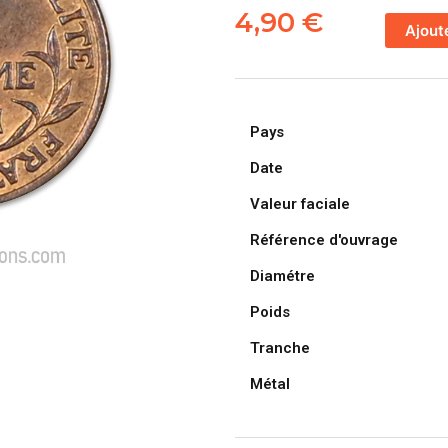
de
4,90
€
Ajout
FRANCE,
pièce
de
1
Pays
Centime
Daniel
Date
Dupuis
Valeur faciale
1911
Référence d'ouvrage
Diamétre
Poids
Tranche
Métal