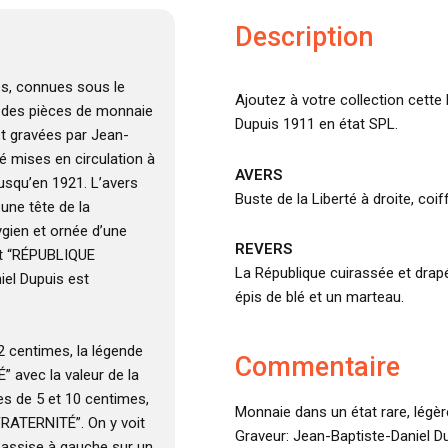
Description
es, connues sous le
Ajoutez à votre collection cette
t des pièces de monnaie
Dupuis 1911 en état SPL.
et gravées par Jean-
té mises en circulation à
AVERS
jusqu’en 1921. L’avers
Buste de la Liberté à droite, coi
une tête de la
ygien et ornée d’une
REVERS
st “RÉPUBLIQUE
La République cuirassée et drapé
iel Dupuis est
épis de blé et un marteau.
 2 centimes, la légende
Commentaire
 avec la valeur de la
es de 5 et 10 centimes,
Monnaie dans un état rare, légè
FRATERNITÉ”. On y voit
Graveur: Jean-Baptiste-Daniel Du
 assise à gauche sur un