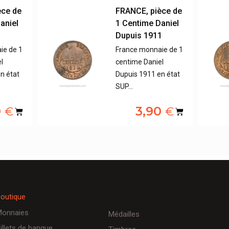
èce de
FRANCE, pièce de
aniel
1 Centime Daniel
1
Dupuis 1911
ie de 1
France monnaie de 1
l
centime Daniel
n état
Dupuis 1911 en état
SUP…
0
3,90
€
€
outique
onnaies
Médailles
illets de banque