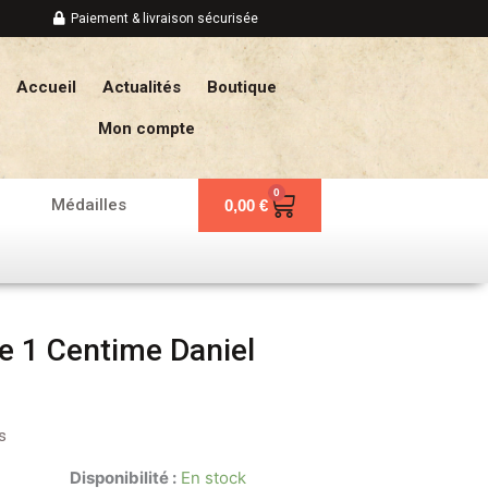
Paiement & livraison sécurisée
Accueil
Actualités
Boutique
Mon compte
0
Panier
Médailles
0,00
€
e 1 Centime Daniel
s
Disponibilité :
En stock