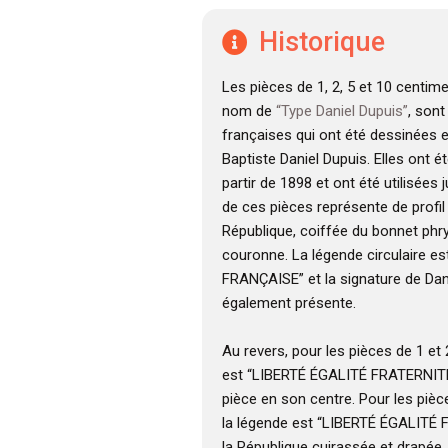
Historique
Les pièces de 1, 2, 5 et 10 centim
nom de
“Type Daniel Dupuis”
, son
françaises qui ont été dessinées 
Baptiste Daniel Dupuis. Elles ont é
partir de 1898 et ont été utilisées 
de ces pièces représente de profil 
République, coiffée du bonnet phr
couronne. La légende circulaire e
FRANÇAISE” et la signature de Dan
également présente.
Au revers, pour les pièces de 1 et
est “LIBERTÉ ÉGALITÉ FRATERNITÉ”
pièce en son centre. Pour les pièc
la légende est “LIBERTÉ ÉGALITÉ 
la République cuirassée et drapée,