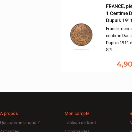
FRANCE, pi
1 Centime D
Dupuis 191
France monna
centime Danie
Dupuis 1911 e
SPL…
4,9
A propos
Mon compte
B
Qui sommes-nous ?
Tableau de bord
M
Actualités
Commandes
B