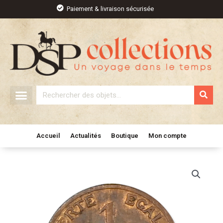
Aller
Paiement & livraison sécurisée
au
contenu
Rechercher
Accueil
Actualités
Boutique
Mon compte