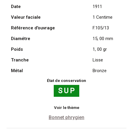
Date
1911
Daniel
Dupuis
Valeur faciale
1 Centime
1911
Référence d'ouvrage
F.105/13
Diamétre
15, 00 mm
Poids
1, 00 gr
Tranche
Lisse
Métal
Bronze
État de conservation
Voir le thème
Bonnet phrygien