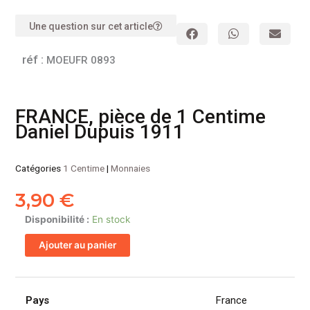
Une question sur cet article
réf :
MOEUFR 0893
FRANCE, pièce de 1 Centime
Daniel Dupuis 1911
Catégories
1 Centime
|
Monnaies
3,90
€
quantité
Disponibilité :
En stock
de
Ajouter au panier
FRANCE,
pièce
de
1
Pays
France
Centime