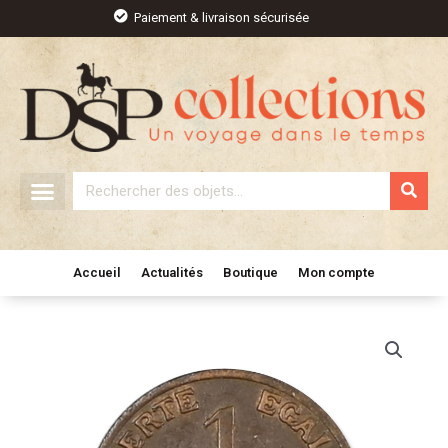
Aller
Paiement & livraison sécurisée
au
contenu
Rechercher
Accueil
Actualités
Boutique
Mon compte