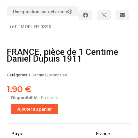
Une question sur cet article
réf :
MOEUFR 0890
FRANCE, pièce de 1 Centime
Daniel Dupuis 1911
Catégories
1 Centime
|
Monnaies
1,90
€
quantité
Disponibilité :
En stock
de
Ajouter au panier
FRANCE,
pièce
de
1
Pays
France
Centime