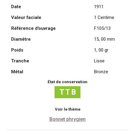
Date
1911
Daniel
Dupuis
Valeur faciale
1 Centime
1911
Référence d'ouvrage
F.105/13
Diamétre
15, 00 mm
Poids
1, 00 gr
Tranche
Lisse
Métal
Bronze
État de conservation
Voir le thème
Bonnet phrygien