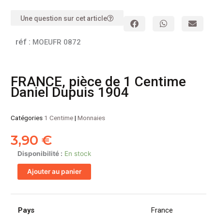
Une question sur cet article
réf :
MOEUFR 0872
FRANCE, pièce de 1 Centime
Daniel Dupuis 1904
Catégories
1 Centime
|
Monnaies
3,90
€
quantité
Disponibilité :
En stock
de
Ajouter au panier
FRANCE,
pièce
de
1
Pays
France
Centime