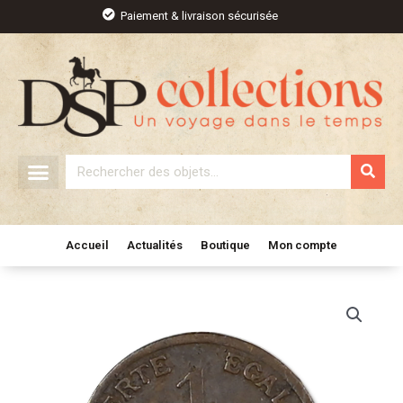
Aller
Paiement & livraison sécurisée
au
contenu
Rechercher
Accueil
Actualités
Boutique
Mon compte