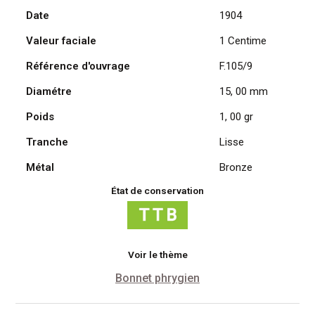
Date
1904
Daniel
Dupuis
Valeur faciale
1 Centime
1904
Référence d'ouvrage
F.105/9
Diamétre
15, 00 mm
Poids
1, 00 gr
Tranche
Lisse
Métal
Bronze
État de conservation
Voir le thème
Bonnet phrygien