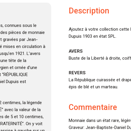
Description
es, connues sous le
Ajoutez à votre collection cette
t des pièces de monnaie
Dupuis 1903 en état SPL.
et gravées par Jean-
té mises en circulation à
AVERS
jusqu’en 1921. L’avers
Buste de la Liberté à droite, coi
une tête de la
ygien et ornée d’une
REVERS
st “RÉPUBLIQUE
La République cuirassée et drapé
iel Dupuis est
épis de blé et un marteau.
 2 centimes, la légende
Commentaire
 avec la valeur de la
es de 5 et 10 centimes,
Monnaie dans un état rare, légè
FRATERNITÉ”. On y voit
Graveur: Jean-Baptiste-Daniel Du
 assise à gauche sur un