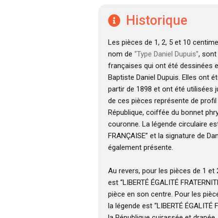
Historique
Les pièces de 1, 2, 5 et 10 centim
nom de
“Type Daniel Dupuis”
, son
françaises qui ont été dessinées 
Baptiste Daniel Dupuis. Elles ont é
partir de 1898 et ont été utilisées 
de ces pièces représente de profil 
République, coiffée du bonnet phr
couronne. La légende circulaire e
FRANÇAISE” et la signature de Dan
également présente.
Au revers, pour les pièces de 1 et
est “LIBERTÉ ÉGALITÉ FRATERNITÉ”
pièce en son centre. Pour les pièc
la légende est “LIBERTÉ ÉGALITÉ 
la République cuirassée et drapée,