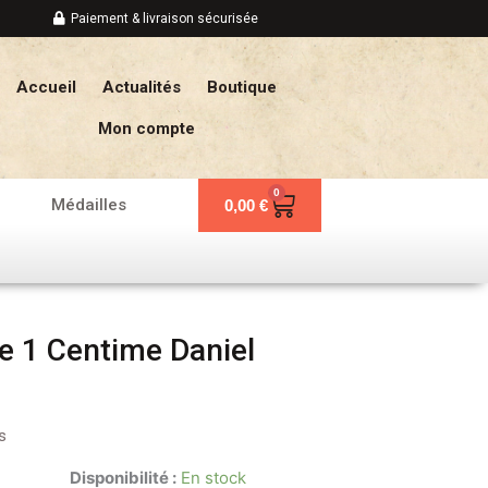
Paiement & livraison sécurisée
Accueil
Actualités
Boutique
Mon compte
0
Panier
Médailles
0,00
€
e 1 Centime Daniel
s
Disponibilité :
En stock