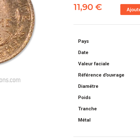
de
11,90
€
Ajout
FRANCE,
pièce
de
1
Pays
Centime
Daniel
Date
Dupuis
Valeur faciale
1903
Référence d'ouvrage
Diamétre
Poids
Tranche
Métal