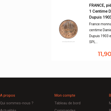
FRANCE, pi
1 Centime D
Dupuis 190
France monna
centime Danie
Dupuis 1903 e
SPL…
11,9
A propos
Mon compte
B
Qui sommes-nous ?
Tableau de bord
M
Actualités
Commandes
B