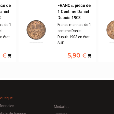
èce de
FRANCE, pièce de
aniel
1 Centime Daniel
3
Dupuis 1903
ie de 1
France monnaie de 1
l
centime Daniel
n état
Dupuis 1903 en état
SUP…
0
5,90
€
€
outique
onnaies
Médailles
illets de banque