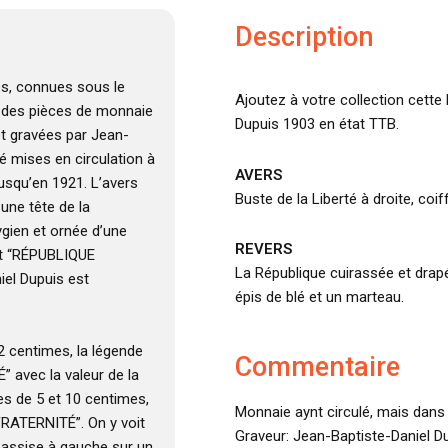
Description
es, connues sous le
Ajoutez à votre collection cette
t des pièces de monnaie
Dupuis 1903 en état TTB.
et gravées par Jean-
té mises en circulation à
AVERS
jusqu’en 1921. L’avers
Buste de la Liberté à droite, coi
une tête de la
ygien et ornée d’une
REVERS
st “RÉPUBLIQUE
La République cuirassée et drapé
iel Dupuis est
épis de blé et un marteau.
 2 centimes, la légende
Commentaire
 avec la valeur de la
es de 5 et 10 centimes,
Monnaie aynt circulé, mais dans 
FRATERNITÉ”. On y voit
Graveur: Jean-Baptiste-Daniel Du
 assise à gauche sur un