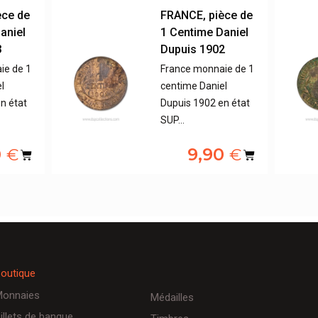
èce de
FRANCE, pièce de
aniel
1 Centime Daniel
3
Dupuis 1902
ie de 1
France monnaie de 1
l
centime Daniel
n état
Dupuis 1902 en état
SUP…
0
9,90
€
€
outique
onnaies
Médailles
illets de banque