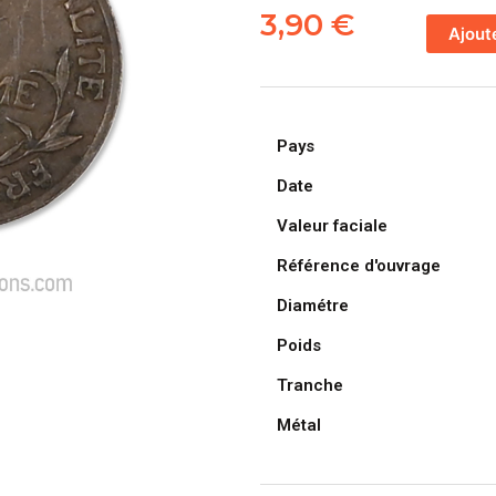
de
3,90
€
Ajout
FRANCE,
pièce
de
1
Pays
Centime
Daniel
Date
Dupuis
Valeur faciale
1903
Référence d'ouvrage
Diamétre
Poids
Tranche
Métal