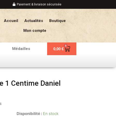
Paiement & livraison sécurisée
Accueil
Actualités
Boutique
Mon compte
0
Panier
Médailles
0,00
€
e 1 Centime Daniel
s
Disponibilité :
En stock