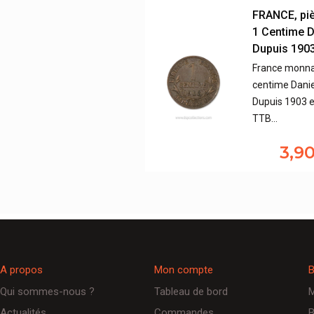
FRANCE, pi
1 Centime D
Dupuis 190
France monna
centime Danie
Dupuis 1903 e
TTB…
3,9
A propos
Mon compte
B
Qui sommes-nous ?
Tableau de bord
M
Actualités
Commandes
B