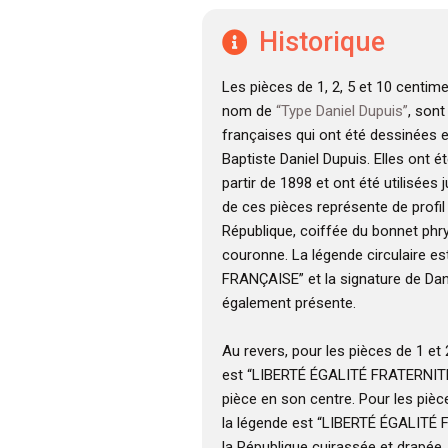
Historique
Les pièces de 1, 2, 5 et 10 centim
nom de
“Type Daniel Dupuis”
, son
françaises qui ont été dessinées 
Baptiste Daniel Dupuis. Elles ont é
partir de 1898 et ont été utilisées 
de ces pièces représente de profil 
République, coiffée du bonnet phr
couronne. La légende circulaire e
FRANÇAISE” et la signature de Dan
également présente.
Au revers, pour les pièces de 1 et
est “LIBERTÉ ÉGALITÉ FRATERNITÉ”
pièce en son centre. Pour les pièc
la légende est “LIBERTÉ ÉGALITÉ 
la République cuirassée et drapée,