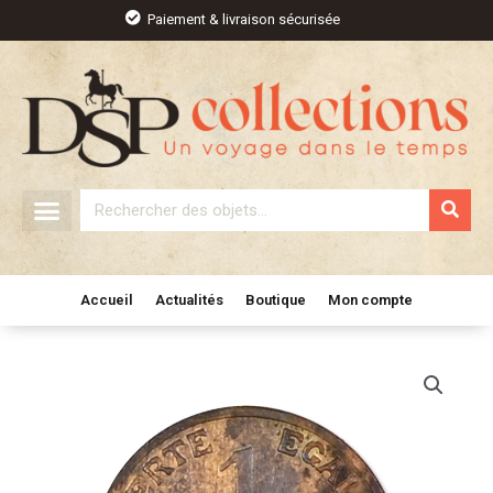
Aller
Paiement & livraison sécurisée
au
contenu
Rechercher
Accueil
Actualités
Boutique
Mon compte