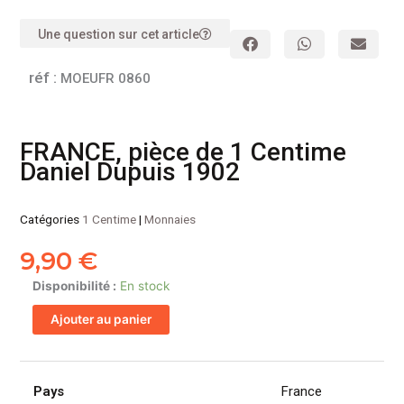
Une question sur cet article
réf :
MOEUFR 0860
FRANCE, pièce de 1 Centime
Daniel Dupuis 1902
Catégories
1 Centime
|
Monnaies
9,90
€
quantité
Disponibilité :
En stock
de
Ajouter au panier
FRANCE,
pièce
de
1
Pays
France
Centime