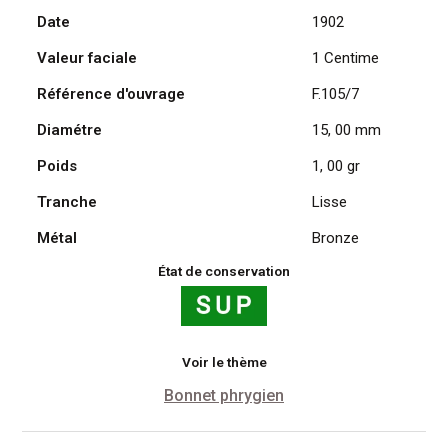
Date
1902
Daniel
Dupuis
Valeur faciale
1 Centime
1902
Référence d'ouvrage
F.105/7
Diamétre
15, 00 mm
Poids
1, 00 gr
Tranche
Lisse
Métal
Bronze
État de conservation
Voir le thème
Bonnet phrygien