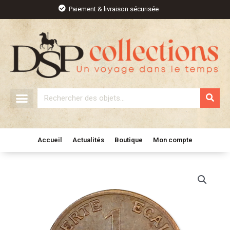
Aller
Paiement & livraison sécurisée
au
contenu
Rechercher
Accueil
Actualités
Boutique
Mon compte