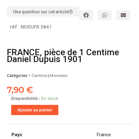
Une question sur cet article
réf :
MOEUFR 0841
FRANCE, pièce de 1 Centime
Daniel Dupuis 1901
Catégories
1 Centime
|
Monnaies
7,90
€
quantité
Disponibilité :
En stock
de
Ajouter au panier
FRANCE,
pièce
de
1
Pays
France
Centime