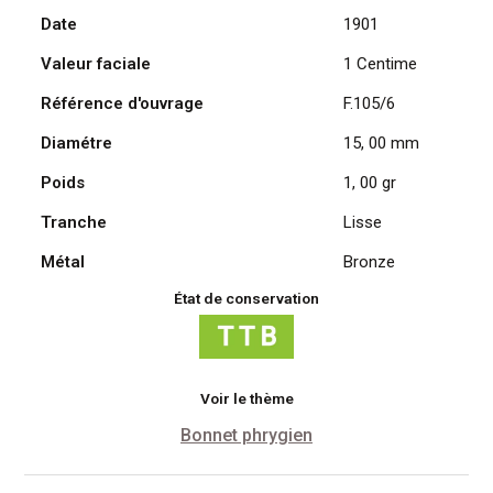
Date
1901
Daniel
Dupuis
Valeur faciale
1 Centime
1901
Référence d'ouvrage
F.105/6
Diamétre
15, 00 mm
Poids
1, 00 gr
Tranche
Lisse
Métal
Bronze
État de conservation
Voir le thème
Bonnet phrygien