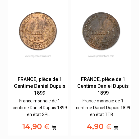
FRANCE, pièce de 1
FRANCE, pièce de 1
s
Centime Daniel Dupuis
Centime Daniel Dupuis
1899
1899
France monnaie de 1
France monnaie de 1
99
centime Daniel Dupuis 1899
centime Daniel Dupuis 1899
en état SPL…
en état TTB…
14,90
4,90
€
€