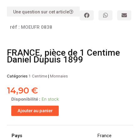
Une question sur cet article
réf :
MOEUFR 0838
FRANCE, pièce de 1 Centime
Daniel Dupuis 1899
Catégories
1 Centime
|
Monnaies
14,90
€
quantité
Disponibilité :
En stock
de
Ajouter au panier
FRANCE,
pièce
de
1
Pays
France
Centime