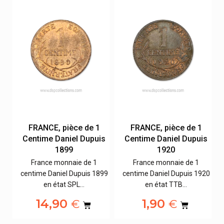
FRANCE, pièce de 1
FRANCE, pièce de 1
s
Centime Daniel Dupuis
Centime Daniel Dupuis
1899
1920
France monnaie de 1
France monnaie de 1
20
centime Daniel Dupuis 1899
centime Daniel Dupuis 1920
en état SPL…
en état TTB…
14,90
1,90
€
€