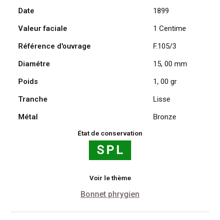
Date
1899
Daniel
Dupuis
Valeur faciale
1 Centime
1899
Référence d'ouvrage
F.105/3
Diamétre
15, 00 mm
Poids
1, 00 gr
Tranche
Lisse
Métal
Bronze
État de conservation
Voir le thème
Bonnet phrygien