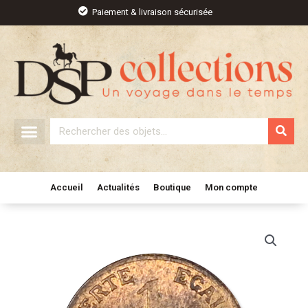
Aller
Paiement & livraison sécurisée
au
contenu
Rechercher
Accueil
Actualités
Boutique
Mon compte