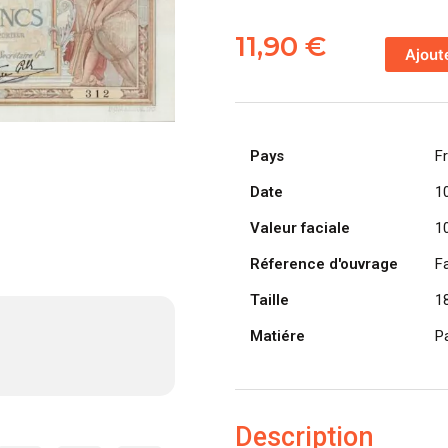
quantité
de
11,90
€
Ajout
FRANCE
billet
de
100
Pays
F
Francs
Luc
Date
1
et
Valeur faciale
1
Olivier
Merson
Réference d'ouvrage
F
10-
Taille
1
02-
1938
Matiére
P
type
modifié
Description