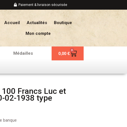
Paiement & livraison sécurisée
Accueil
Actualités
Boutique
Mon compte
0
Panier
Médailles
0,00
€
 100 Francs Luc et
0-02-1938 type
 de banque