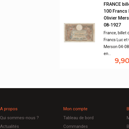
FRANCE bill
100 Francs 
Olivier Mer
08-1927
France, billet
Francs Luc et 
Merson 04-0
en…
9,9
A propos
Mon compte
B
Qui sommes-nous ?
Tableau de bord
M
Actualités
Commandes
B