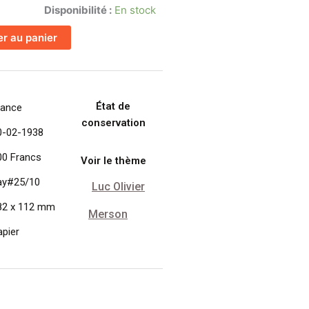
Disponibilité :
En stock
er au panier
État de
rance
conservation
0-02-1938
00 Francs
Voir le thème
ay#25/10
Luc Olivier
82 x 112 mm
Merson
apier