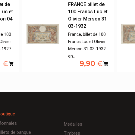
et de
FRANCE billet de
Luc et
100 Francs Luc et
son 04-
Olivier Merson 31-
03-1932
 de 100
France, billet de 100
Olivier
Francs Luc et Olivier
8-1927
Merson 31-03-1932
en…
0
9,90
€
€
outique
onnaies
Médailles
illets de banque
Timbres