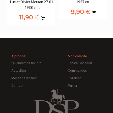
Luc et Olivier Merson 27-01-
1927 en…
1938 en…
9,90
€
11,90
€
A propos
Mon compte
Qui sommes-nous ?
Tableau de bord
Actualités
Commandes
Mentions légales
Livraison
Contact
Panier