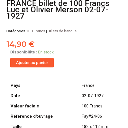
FRANCE billet de 100 Francs
Luc et Olivier Merson 02-07-
1927
Catégories
100 Francs
|
Billets de banque
14,90
€
quantité
Disponibilité :
En stock
de
Ajouter au panier
FRANCE
billet
de
100
Pays
France
Francs
Date
02-07-1927
Luc
et
Valeur faciale
100 Francs
Olivier
Merson
Réference d'ouvrage
Fay#24/06
02-
Taille
182 x 112 mm
07-