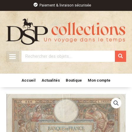
Aller
Paiement & livraison sécurisée
au
contenu
Rechercher
Accueil
Actualités
Boutique
Mon compte