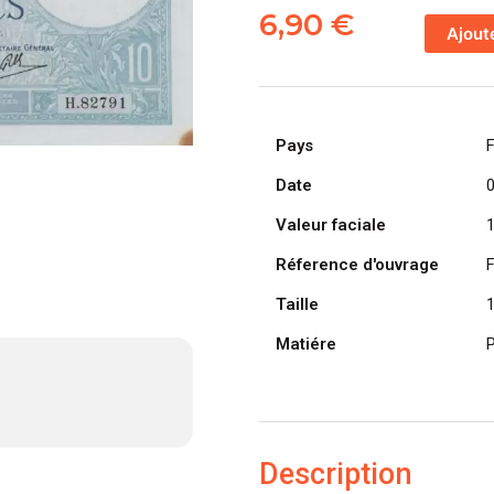
de
6,90
€
Ajout
FRANCE
billet
de
10
Pays
Francs
Minerve
Date
02-
Valeur faciale
01-
1941
Réference d'ouvrage
modifié
Taille
Matiére
P
Description