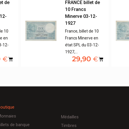
et de
FRANCE billet de
10 Francs
12-
Minerve 03-12-
1927
de 10
France, billet de 10
ve en
Francs Minerve en
3-12-
état SPL du 03-12-
1927,…
0
29,90
€
€
outique
onnaies
Médailles
illets de banque
Timbres