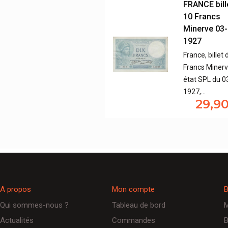
FRANCE bill
10 Francs
Minerve 03-
1927
France, billet 
Francs Miner
état SPL du 0
1927,…
29,9
A propos
Mon compte
B
Qui sommes-nous ?
Tableau de bord
M
Actualités
Commandes
B