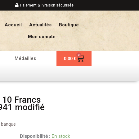
Paiement & livraison sécurisée
Accueil
Actualités
Boutique
Mon compte
0
Panier
Médailles
0,00
€
 10 Francs
941 modifié
e banque
Disponibilité :
En stock