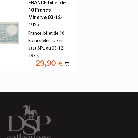
FRANCE billet de
10 Francs
Minerve 03-12-
1927
France, billet de 10
Francs Minerve en
état SPL du 03-12-
1927,…
29,90
€