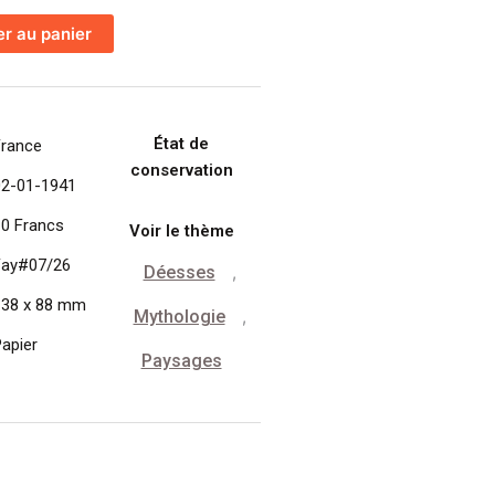
er au panier
État de
France
conservation
02-01-1941
10 Francs
Voir le thème
Fay#07/26
Déesses
,
138 x 88 mm
Mythologie
,
apier
Paysages