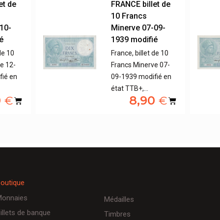
et de
FRANCE billet de
10 Francs
10-
Minerve 07-09-
é
1939 modifié
de 10
France, billet de 10
e 12-
Francs Minerve 07-
fié en
09-1939 modifié en
état TTB+,…
0
8,90
€
€
outique
onnaies
Médailles
illets de banque
Timbres