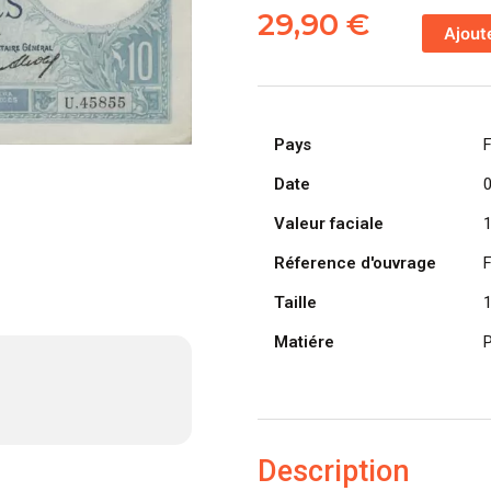
de
29,90
€
Ajout
FRANCE
billet
de
10
Pays
Francs
Minerve
Date
03-
Valeur faciale
12-
1927
Réference d'ouvrage
Taille
Matiére
P
Description