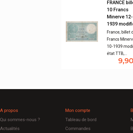
FRANCE bill
10 Francs
Minerve 12-
1939 modifi
France, billet 
Francs Minerv
10-1939 modi
état TTB,…
9,9
A propos
Mon compte
B
Qui sommes-nous ?
Tableau de bord
M
Actualités
Commandes
B