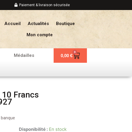
Paiement & livraison sécurisée
Accueil
Actualités
Boutique
Mon compte
0
Panier
Médailles
0,00
€
 10 Francs
927
e banque
Disponibilité :
En stock