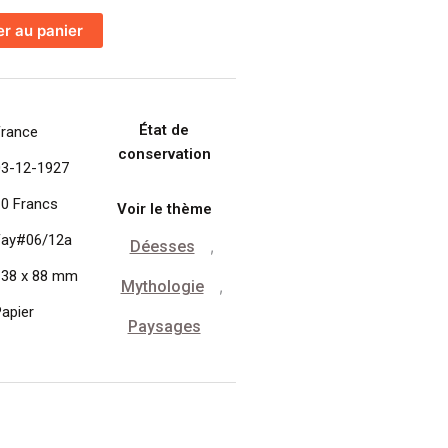
er au panier
État de
France
conservation
03-12-1927
10 Francs
Voir le thème
Fay#06/12a
Déesses
,
138 x 88 mm
Mythologie
,
apier
Paysages