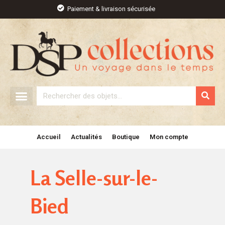
Aller
Paiement & livraison sécurisée
au
contenu
Rechercher
Accueil
Actualités
Boutique
Mon compte
La Selle-sur-le-
Bied