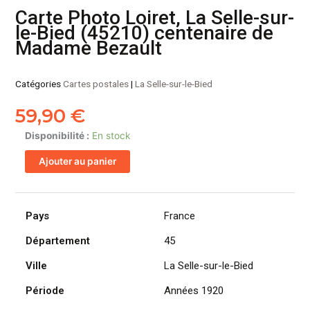
Carte Photo Loiret, La Selle-sur-
le-Bied (45210) centenaire de
Madame Bezault
Catégories
Cartes postales
|
La Selle-sur-le-Bied
59,90
€
quantité
Disponibilité :
En stock
de
Ajouter au panier
Carte
Photo
Loiret,
La
Pays
France
Selle-
Département
45
sur-
le-
Ville
La Selle-sur-le-Bied
Bied
(45210)
Période
Années 1920
centenaire