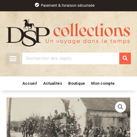
Aller
Paiement & livraison sécurisée
au
contenu
Rechercher
Accueil
Actualités
Boutique
Mon compte