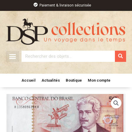
Aller
Paiement & livraison sécurisée
au
contenu
Rechercher
Accueil
Actualités
Boutique
Mon compte