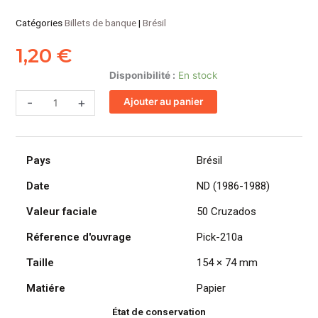
Catégories
Billets de banque
|
Brésil
1,20
€
quantité
Disponibilité :
En stock
de
-
+
Ajouter au panier
BRÉSIL
billet
de
50
Pays
Brésil
Cruzados,
Oswaldo
Date
ND (1986-1988)
Cruz
Valeur faciale
50 Cruzados
ND
(1986-
Réference d'ouvrage
Pick-210a
1988)
Taille
154 × 74 mm
Matiére
Papier
État de conservation