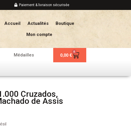
Paiement & livraison sécurisée
Accueil
Actualités
Boutique
Mon compte
0
Panier
Médailles
0,00
€
 1.000 Cruzados,
Machado de Assis
ésil