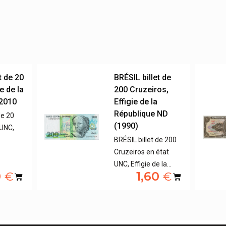
t de 20
BRÉSIL billet de
e de la
200 Cruzeiros,
 2010
Effigie de la
République ND
de 20
(1990)
 UNC,
BRÉSIL billet de 200
Cruzeiros en état
UNC, Effigie de la…
0
1,60
€
€