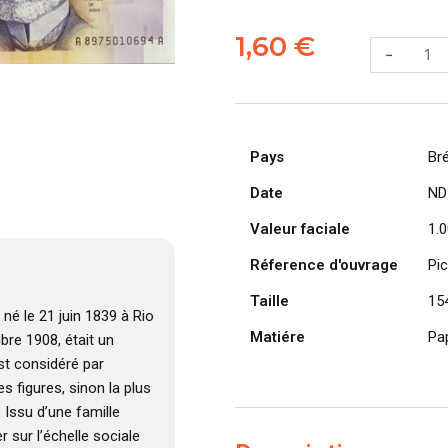
quantité
de
1,60
€
-
BRÉSIL
billet
de
1.000
Pays
Cruzados,
Bré
Joaquim
Date
ND
Maria
Valeur faciale
Machado
1.
de
Réference d'ouvrage
Pi
Assis
Taille
ND
15
, né le 21 juin 1839 à Rio
(1988)
Matiére
Pa
bre 1908, était un
 est considéré par
figures, sinon la plus
. Issu d’une famille
 sur l’échelle sociale