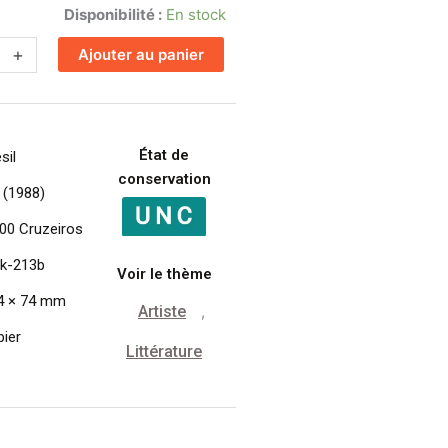
Disponibilité :
En stock
+
Ajouter au panier
État de
sil
conservation
 (1988)
000 Cruzeiros
ck-213b
Voir le thème
4 × 74 mm
Artiste
,
pier
Littérature