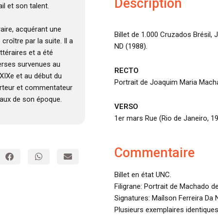
Description
l et son talent.
raire, acquérant une
Billet de 1.000 Cruzados Brésil
roître par la suite. Il a
ND (1988).
ttéraires et a été
verses survenues au
RECTO
 XIXe et au début du
Portrait de Joaquim Maria Mach
porteur et commentateur
iaux de son époque.
VERSO
1er mars Rue (Rio de Janeiro, 19
Commentaire
Billet en état UNC.
Filigrane: Portrait de Machado d
Signatures: Maílson Ferreira D
Plusieurs exemplaires identiques