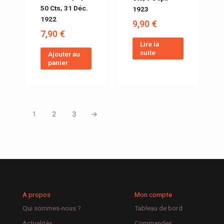
50 Cts, 31 Déc.
1923
1922
9,90
€
7,90
€
Lire la
suite
Ajouter au
panier
1
2
3
→
A propos
Mon compte
Qui sommes-nous ?
Tableau de bord
Actualités
Commandes