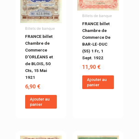
Billets de banque
FRANCE billet
Billets de banque
Chambre de
FRANCE billet
Commerce De
Chambre de
BAR-LE-DUC
Commerce
(55) 1 Fr, 1
D’ORLÉANS et
Sept. 1922
de BLOIS, 50
11,90
€
Cts, 15 Mai
1921
Ajouter au
panier
6,90
€
Ajouter au
panier