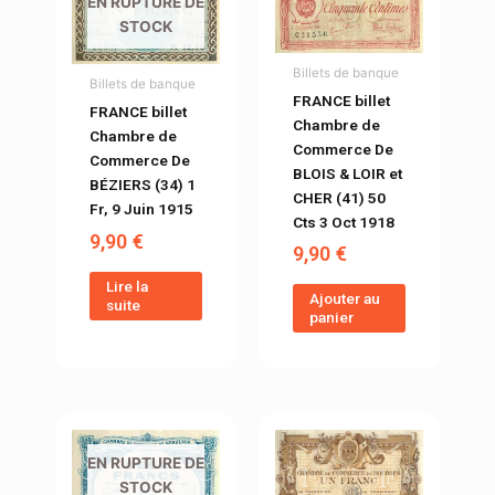
EN RUPTURE DE
STOCK
Billets de banque
Billets de banque
FRANCE billet
FRANCE billet
Chambre de
Chambre de
Commerce De
Commerce De
BLOIS & LOIR et
BÉZIERS (34) 1
CHER (41) 50
Fr, 9 Juin 1915
Cts 3 Oct 1918
9,90
€
9,90
€
Lire la
Ajouter au
suite
panier
EN RUPTURE DE
STOCK