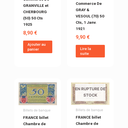
Commerce De
GRANVILLE et
GRAY &
CHERBOURG
VESOUL (70) 50
(50) 50 Cts
Cts, 1 Janv.
1925
1921
8,90
€
9,90
€
Ajouter au
Lire la
panier
suite
EN RUPTURE DE
STOCK
Billets de banque
Billets de banque
FRANCE billet
FRANCE billet
Chambre de
Chambre de