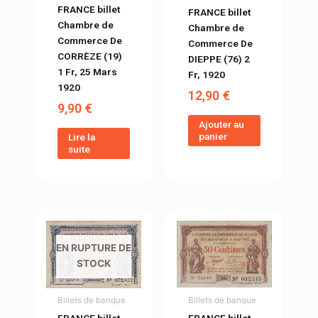
FRANCE billet
FRANCE billet
Chambre de
Chambre de
Commerce De
Commerce De
CORRÈZE (19)
DIEPPE (76) 2
1 Fr, 25 Mars
Fr, 1920
1920
12,90
€
9,90
€
Ajouter au
panier
Lire la
suite
EN RUPTURE DE
STOCK
Billets de banque
Billets de banque
FRANCE billet