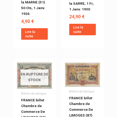
la MARNE (51)
la SARRE, 1 Fr,
50 Cts, 1 Janv.
1 Janv. 1930
1926
24,90
€
4,90
€
Lire la
suite
Lire la
suite
EN RUPTURE DE
STOCK
Billets de banque
Billets de banque
FRANCE billet
FRANCE billet
Chambre de
Chambre de
Commerce De
Commerce De
LIMOGES (87)