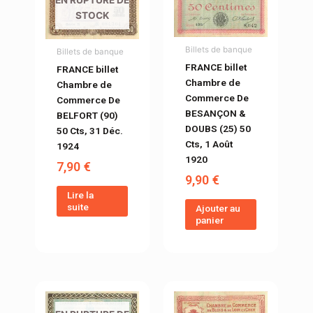
STOCK
Billets de banque
Billets de banque
FRANCE billet
FRANCE billet
Chambre de
Chambre de
Commerce De
Commerce De
BESANÇON &
BELFORT (90)
DOUBS (25) 50
50 Cts, 31 Déc.
Cts, 1 Août
1924
1920
7,90
€
9,90
€
Lire la
suite
Ajouter au
panier