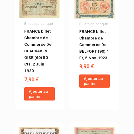
Billets de banque
Billets de banque
FRANCE billet
FRANCE billet
Chambre de
Chambre de
Commerce De
Commerce De
BEAUVAIS &
BELFORT (90) 1
OISE (60) 50
Fr, 5 Nov. 1923
Cts, 2 Juin
9,90
€
1920
Ajouter au
7,90
€
panier
Ajouter au
panier
EN RUPTURE DE