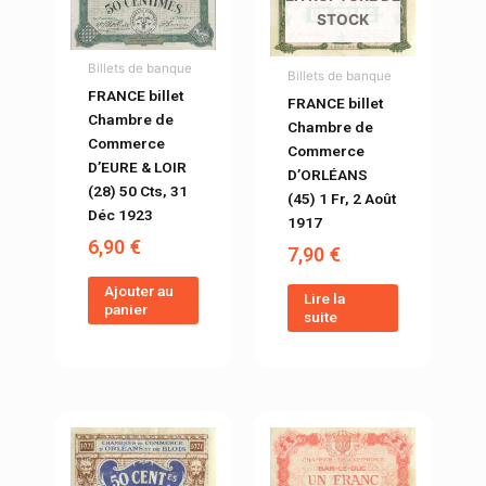
STOCK
Billets de banque
Billets de banque
FRANCE billet
FRANCE billet
Chambre de
Chambre de
Commerce
Commerce
D’EURE & LOIR
D’ORLÉANS
(28) 50 Cts, 31
(45) 1 Fr, 2 Août
Déc 1923
1917
6,90
€
7,90
€
Ajouter au
Lire la
panier
suite