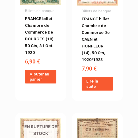
Billets de banque
Billets de banque
FRANCE billet
FRANCE billet
Chambre de
Chambre de
Commerce De
Commerce De
BOURGES (18)
CAEN et
50 Cts, 31 Oct.
HONFLEUR
1920
(14), 50 Cts,
1920/1923
6,90
€
7,90
€
Ajouter au
panier
Lire la
suite
EN RUPTURE DE
STOCK