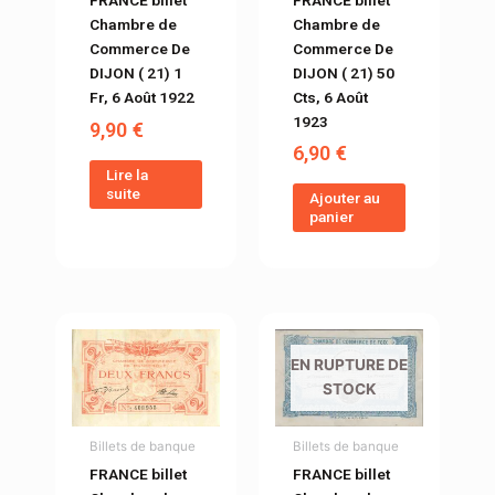
FRANCE billet
Chambre de
Chambre de
Commerce De
Commerce De
DIJON ( 21) 50
DIJON ( 21) 1
Cts, 6 Août
Fr, 6 Août 1922
1923
9,90
€
6,90
€
Lire la
suite
Ajouter au
panier
EN RUPTURE DE
STOCK
Billets de banque
Billets de banque
FRANCE billet
FRANCE billet