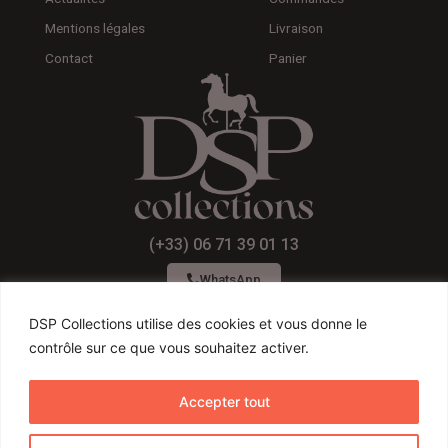
Mentions légales
Livraison
Contact
Panier
(+33) 06 71 39 01 13
WhatsApp
DSP Collections utilise des cookies et vous donne le
contrôle sur ce que vous souhaitez activer.
F
I
Y
a
n
o
Accepter tout
c
s
u
Conditions générales de ventes
e
t
t