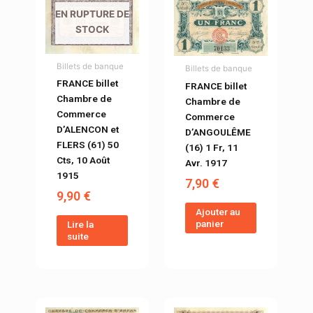
EN RUPTURE DE
STOCK
Billets de banque
Billets de banque
FRANCE billet
FRANCE billet
Chambre de
Chambre de
Commerce
Commerce
D’ALENCON et
D’ANGOULÊME
FLERS (61) 50
(16) 1 Fr, 11
Cts, 10 Août
Avr. 1917
1915
7,90
€
9,90
€
Ajouter au
panier
Lire la
suite