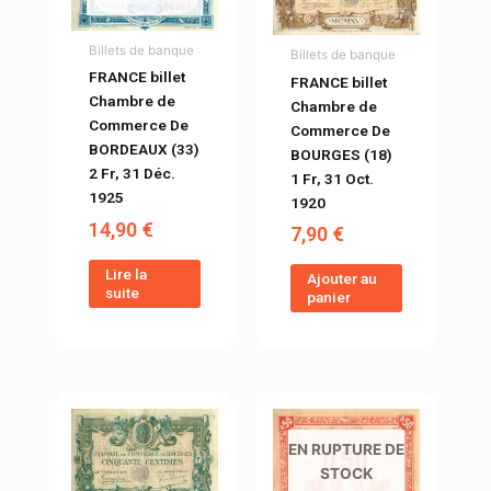
Billets de banque
Billets de banque
FRANCE billet
FRANCE billet
Chambre de
Chambre de
Commerce De
Commerce De
BORDEAUX (33)
BOURGES (18)
2 Fr, 31 Déc.
1 Fr, 31 Oct.
1925
1920
14,90
€
7,90
€
Lire la
Ajouter au
suite
panier
EN RUPTURE DE
STOCK