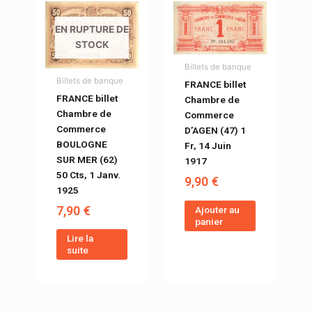
EN RUPTURE DE
STOCK
Billets de banque
Billets de banque
FRANCE billet
FRANCE billet
Chambre de
Chambre de
Commerce
Commerce
D’AGEN (47) 1
BOULOGNE
Fr, 14 Juin
SUR MER (62)
1917
50 Cts, 1 Janv.
9,90
€
1925
7,90
€
Ajouter au
panier
Lire la
suite