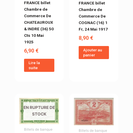
FRANCE billet
FRANCE billet
Chambre de
Chambre de
Commerce De
Commerce De
CHATEAUROUX
COGNAC (16) 1
& INDRE (36) 50
Fr, 24 Mai 1917
Cts 10 Mai
8,90
€
1925
Ajouter au
6,90
€
panier
Lire la
suite
EN RUPTURE DE
STOCK
Billets de banque
Billets de banque