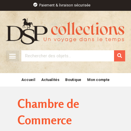
Aller
Paiement & livraison sécurisée
au
contenu
Rechercher
Accueil
Actualités
Boutique
Mon compte
Chambre de
Commerce