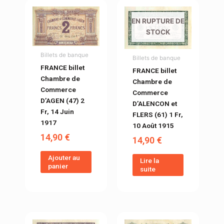
EN RUPTURE DE
STOCK
Billets de banque
Billets de banque
FRANCE billet
FRANCE billet
Chambre de
Chambre de
Commerce
Commerce
D’AGEN (47) 2
D’ALENCON et
Fr, 14 Juin
FLERS (61) 1 Fr,
1917
10 Août 1915
14,90
€
14,90
€
Ajouter au
Lire la
panier
suite