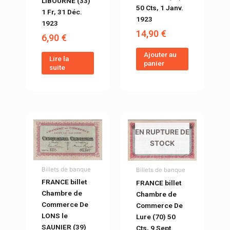
LIBOURNE (33)
50 Cts, 1 Janv.
1 Fr, 31 Déc.
1923
1923
14,90
€
6,90
€
Ajouter au
Lire la
panier
suite
EN RUPTURE DE
STOCK
Billets de banque
Billets de banque
FRANCE billet
FRANCE billet
Chambre de
Chambre de
Commerce De
Commerce De
LONS le
Lure (70) 50
SAUNIER (39)
Cts, 9 Sept.