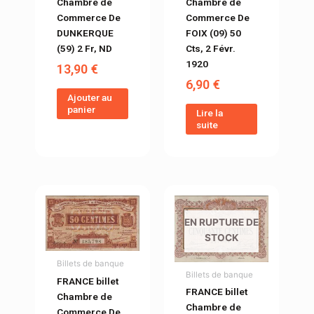
Chambre de
Chambre de
Commerce De
Commerce De
DUNKERQUE
FOIX (09) 50
(59) 2 Fr, ND
Cts, 2 Févr.
1920
13,90
€
6,90
€
Ajouter au
panier
Lire la
suite
EN RUPTURE DE
STOCK
Billets de banque
Billets de banque
FRANCE billet
FRANCE billet
Chambre de
Chambre de
Commerce De