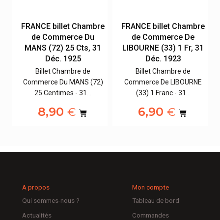
re
FRANCE billet Chambre
FRANCE billet Chambre
de Commerce De
de Commerce Du
1
LIMOGES (87) 50 Cts, 1
MANS (72) 25 Cts, 31
Janv. 1923
Déc. 1925
Billet Chambre de
Billet Chambre de
E
Commerce De LIMOGES
Commerce Du MANS (72)
(87) 50 Centimes - 1…
25 Centimes - 31…
14,90
8,90
€
€
A propos
Mon compte
Qui sommes-nous ?
Tableau de bord
Actualités
Commandes