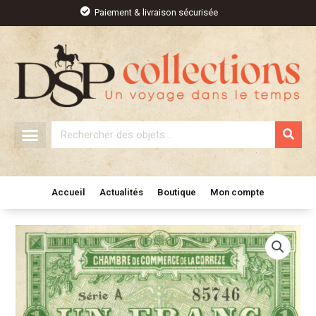
Aller
Paiement & livraison sécurisée
au
contenu
Rechercher
Accueil
Actualités
Boutique
Mon compte