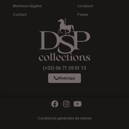
Mentions légales
Livraison
Contact
Panier
(+33) 06 71 39 01 13
WhatsApp
F
I
Y
a
n
o
c
s
u
Conditions générales de ventes
e
t
t