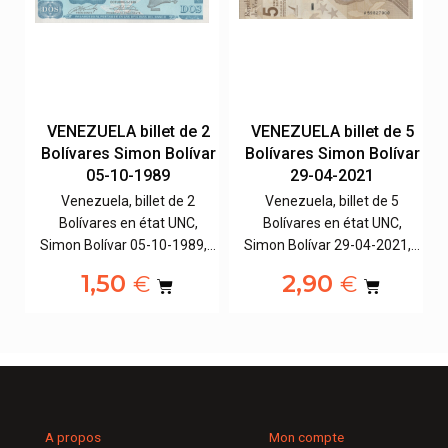
10
VENEZUELA billet de 2
VENEZUELA billet de 5
ar
Bolívares Simon Bolívar
Bolívares Simon Bolívar
05-10-1989
29-04-2021
Venezuela, billet de 2
Venezuela, billet de 5
Bolívares en état UNC,
Bolívares en état UNC,
,…
Simon Bolívar 05-10-1989,…
Simon Bolívar 29-04-2021,…
1,50
2,90
€
€
A propos
Mon compte