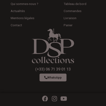
Qui sommes-nous ?
Tableau de bord
Actualités
Commandes
Mentions légales
Livraison
Contact
Panier
(+33) 06 71 39 01 13
WhatsApp
F
I
Y
a
n
o