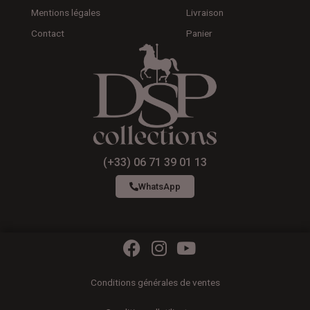
Mentions légales
Livraison
Contact
Panier
(+33) 06 71 39 01 13
WhatsApp
F
I
Y
a
n
o
c
s
u
Conditions générales de ventes
e
t
t