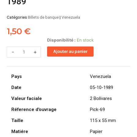
1989
Catégories
Billets de banque
|
Venezuela
1,50
€
quantité
Disponibilité :
En stock
de
-
+
Ajouter au panier
VENEZUELA
billet
de
2
Pays
Venezuela
Bolívares
Simon
Date
05-10-1989
Bolívar
Valeur faciale
2 Bolívares
05-
10-
Réference d'ouvrage
Pick-69
1989
Taille
115 x 55 mm
Matiére
Papier