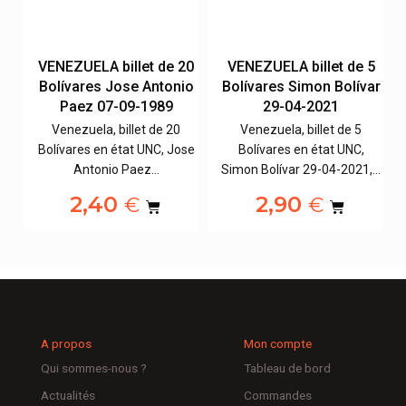
10
VENEZUELA billet de 20
VENEZUELA billet de 5
ar
Bolívares Jose Antonio
Bolívares Simon Bolívar
Paez 07-09-1989
29-04-2021
Venezuela, billet de 20
Venezuela, billet de 5
Bolívares en état UNC, Jose
Bolívares en état UNC,
,…
Antonio Paez…
Simon Bolívar 29-04-2021,…
2,40
2,90
€
€
A propos
Mon compte
Qui sommes-nous ?
Tableau de bord
Actualités
Commandes