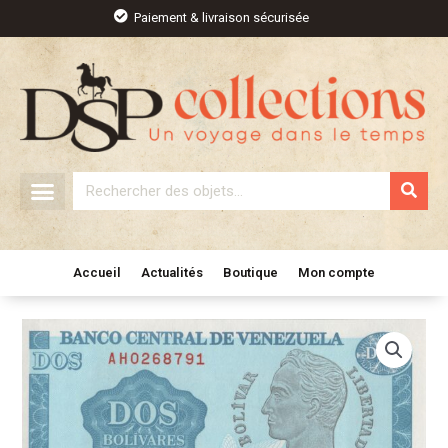
Aller
Paiement & livraison sécurisée
au
contenu
Rechercher
Accueil
Actualités
Boutique
Mon compte