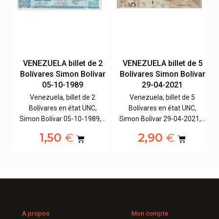
10
VENEZUELA billet de 2
VENEZUELA billet de 5
ar
Bolívares Simon Bolívar
Bolívares Simon Bolívar
05-10-1989
29-04-2021
Venezuela, billet de 2
Venezuela, billet de 5
Bolívares en état UNC,
Bolívares en état UNC,
,…
Simon Bolívar 05-10-1989,…
Simon Bolívar 29-04-2021,…
1,50
2,90
€
€
A propos
Mon compte