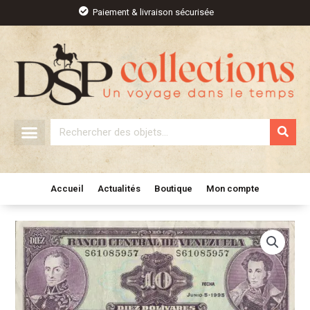
Aller
Paiement & livraison sécurisée
au
contenu
Rechercher
Accueil
Actualités
Boutique
Mon compte