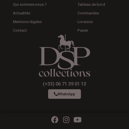
Qui sommes-nous ?
Tableau de bord
Actualités
Commandes
Mentions légales
Livraison
Contact
Panier
(+33) 06 71 39 01 13
WhatsApp
F
I
Y
a
n
o