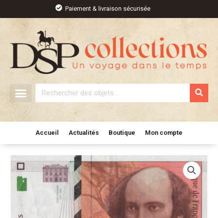
Aller
Paiement & livraison sécurisée
au
contenu
Rechercher
Accueil
Actualités
Boutique
Mon compte