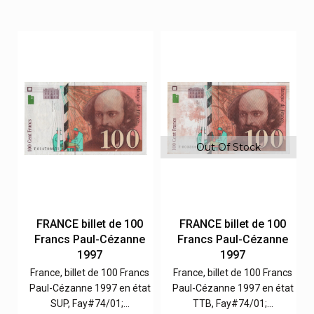
Out Of Stock
0
FRANCE billet de 100
FRANCE billet de 100
e
Francs Paul-Cézanne
Francs Paul-Cézanne
1997
1997
cs
France, billet de 100 Francs
France, billet de 100 Francs
at
Paul-Cézanne 1997 en état
Paul-Cézanne 1997 en état
SUP, Fay#74/01;…
TTB, Fay#74/01;…