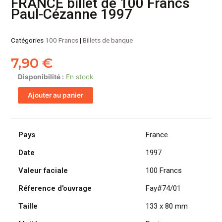
FRANCE billet de 100 Francs
Paul-Cézanne 1997
Catégories
100 Francs
|
Billets de banque
7,90
€
quantité
Disponibilité :
En stock
de
Ajouter au panier
FRANCE
billet
de
100
Pays
France
Francs
Date
1997
Paul-
Cézanne
Valeur faciale
100 Francs
1997
Réference d'ouvrage
Fay#74/01
Taille
133 x 80 mm