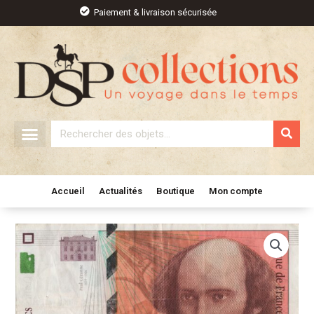
Aller
Paiement & livraison sécurisée
au
contenu
Rechercher
Accueil
Actualités
Boutique
Mon compte