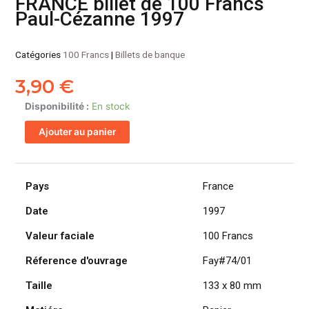
FRANCE billet de 100 Francs
Paul-Cézanne 1997
Catégories
100 Francs
|
Billets de banque
3,90
€
quantité
Disponibilité :
En stock
de
Ajouter au panier
FRANCE
billet
de
100
Pays
France
Francs
Date
1997
Paul-
Cézanne
Valeur faciale
100 Francs
1997
Réference d'ouvrage
Fay#74/01
Taille
133 x 80 mm