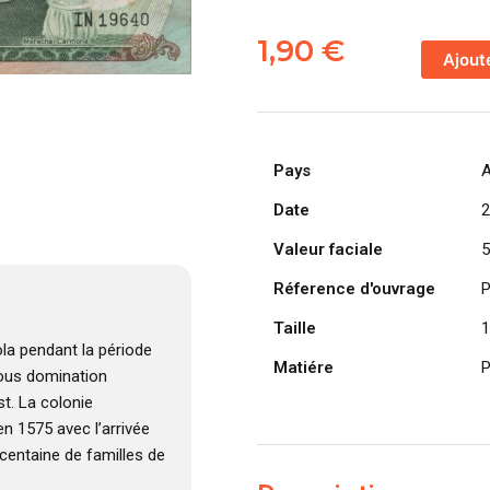
quantité
de
1,90
€
Ajout
ANGOLA
billet
colonie
portugaise
Pays
A
de
50
Date
2
Escudos
Valeur faciale
5
24-
11-
Réference d'ouvrage
P
1972,
Taille
1
Marechal
la pendant la période
Carmona
Matiére
P
 sous domination
t. La colonie
n 1575 avec l’arrivée
centaine de familles de