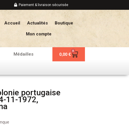
Paiement & livraison sécurisée
Accueil
Actualités
Boutique
Mon compte
0
Panier
Médailles
0,00
€
lonie portugaise
4-11-1972,
na
anque