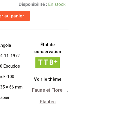
Disponibilité :
En stock
er au panier
État de
ngola
conservation
4-11-1972
0 Escudos
ick-100
Voir le thème
35 × 66 mm
Faune et Flore
,
apier
Plantes