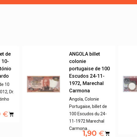
et de
ANGOLA billet
 10-
colonie
ntónio
portugaise de 100
ardo
Escudos 24-11-
1972, Marechal
 de 10
Carmona
12, Dr.
tinho
Angola, Colonie
Portugaise, billet de
0
€
100 Escudos du 24-
11-1972 Marechal
Carmona…
1,90
€