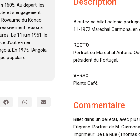
Description
en 1605. Au départ, les
côte et s’engageaient
 le Royaume du Kongo.
Ajoutez ce billet colonie portug
ogressivement réussi à
11-1972 Marechal Carmona, en ét
res. Le 11 juin 1951, le
nce d’outre-mer
RECTO
ngola. En 1975, l’Angola
Portrait du Maréchal Antonio O
que populaire
président du Portugal.
VERSO
Plante Café.
Commentaire
Billet dans un bel état, avec plus
Filigrane: Portrait de M. Carmona
Imprimeur: De La Rue (Thomas d