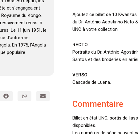
en 1605. Au départ, les
côte et s’engageaient
Ajoutez ce billet de 10 Kwanzas 
 le Royaume du Kongo.
du Dr. António Agostinho Neto &
ogressivement réussi à
UNC à votre collection.
res. Le 11 juin 1951, le
nce d’outre-mer
RECTO
ngola. En 1975, l’Angola
Portraits du Dr. António Agost
que populaire
Santos et des broderies en arriè
VERSO
Cascade de Luena.
Commentaire
Billet en état UNC, sortis de lia
disponibles.
Les numéros de série peuvent var