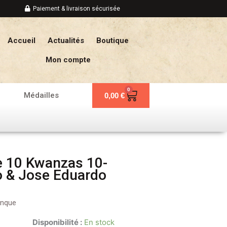
Paiement & livraison sécurisée
Accueil
Actualités
Boutique
Mon compte
0
Panier
Médailles
0,00
€
e 10 Kwanzas 10-
o & Jose Eduardo
anque
Disponibilité :
En stock