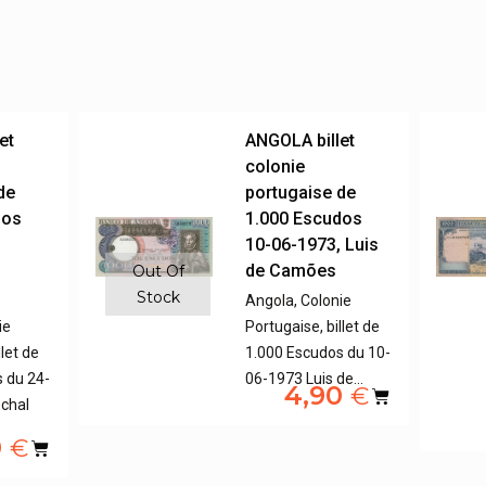
et
ANGOLA billet
colonie
de
portugaise de
dos
1.000 Escudos
,
10-06-1973, Luis
de Camões
Out Of
Stock
Angola, Colonie
ie
Portugaise, billet de
llet de
1.000 Escudos du 10-
 du 24-
06-1973 Luis de…
4,90
€
chal
0
€