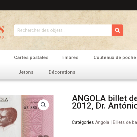
Rechercher
Cartes postales
Timbres
Couteaux de poche
Jetons
Décorations
ANGOLA billet d
2012, Dr. Antóni
Catégories
Angola
|
Billets de b
quantité