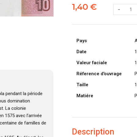
de
1,40
€
-
ANGOLA
billet
de
10
Pays
Kwanzas
A
10-
Date
1
2012,
Valeur faciale
Dr.
1
António
Réference d'ouvrage
P
&
Taille
Jose
1
Eduardo
la pendant la période
Matiére
P
 sous domination
t. La colonie
n 1575 avec l’arrivée
centaine de familles de
Description