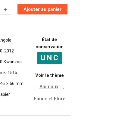
+
Ajouter au panier
État de
ngola
conservation
0-2012
0 Kwanzas
ick-151b
Voir le thème
46 × 66 mm
Animaux
,
apier
Faune et Flore