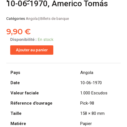
10-06-1970, Americo Tomás
Catégories
Angola
|
Billets de banque
9,90
€
quantité
Disponibilité :
En stock
de
Ajouter au panier
ANGOLA
billet
colonie
portugaise
Pays
Angola
de
Date
10-06-1970
1.000
Escudos
Valeur faciale
1.000 Escudos
10-
06-
Réference d'ouvrage
Pick-98
1970,
Taille
158 × 80 mm
Americo
Tomás
Matiére
Papier