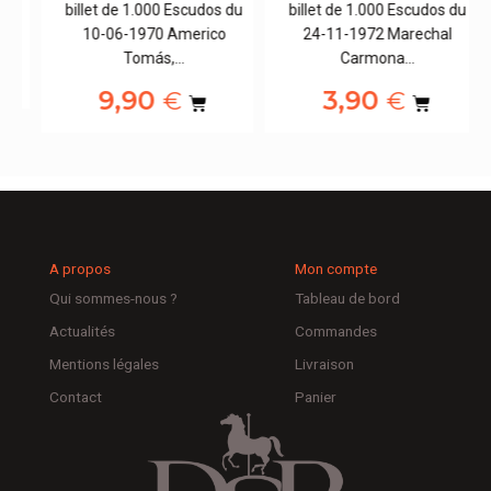
u
billet de 1.000 Escudos du
billet de 1.000 Escudos du
10-06-1970 Americo
24-11-1972 Marechal
Tomás,…
Carmona…
9,90
3,90
€
€
A propos
Mon compte
Qui sommes-nous ?
Tableau de bord
Actualités
Commandes
Mentions légales
Livraison
Contact
Panier