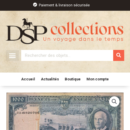
Aller
Paiement & livraison sécurisée
au
contenu
Rechercher
Accueil
Actualités
Boutique
Mon compte