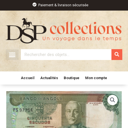
Aller
Paiement & livraison sécurisée
au
contenu
Rechercher
Accueil
Actualités
Boutique
Mon compte