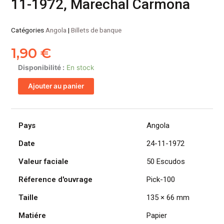
11-1972, Marechal Carmona
Catégories
Angola
|
Billets de banque
1,90
€
quantité
Disponibilité :
En stock
de
Ajouter au panier
ANGOLA
billet
colonie
portugaise
Pays
Angola
de
Date
24-11-1972
50
Escudos
Valeur faciale
50 Escudos
24-
11-
Réference d'ouvrage
Pick-100
1972,
Taille
135 × 66 mm
Marechal
Carmona
Matiére
Papier