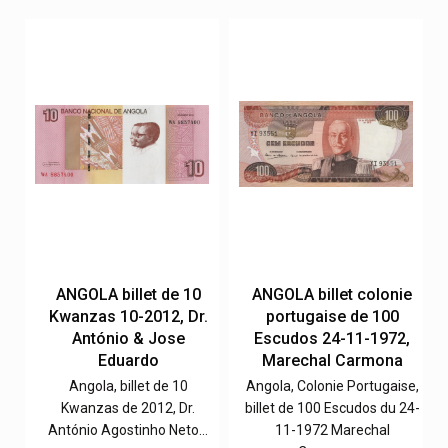
e
ANGOLA billet de 10
ANGOLA billet colonie
Kwanzas 10-2012, Dr.
portugaise de 100
,
António & Jose
Escudos 24-11-1972,
Eduardo
Marechal Carmona
e,
Angola, billet de 10
Angola, Colonie Portugaise,
0-
Kwanzas de 2012, Dr.
billet de 100 Escudos du 24-
António Agostinho Neto…
11-1972 Marechal