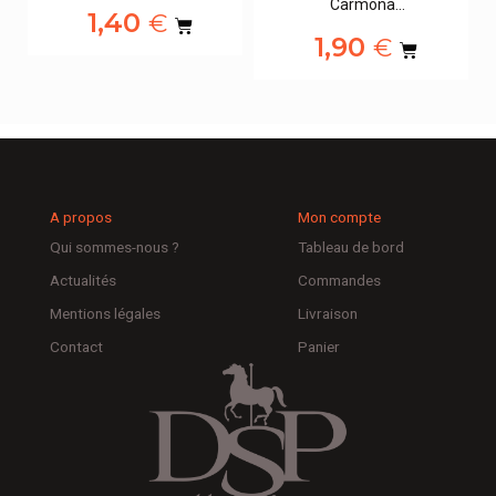
Carmona…
1,40
€
1,90
€
A propos
Mon compte
Qui sommes-nous ?
Tableau de bord
Actualités
Commandes
Mentions légales
Livraison
Contact
Panier