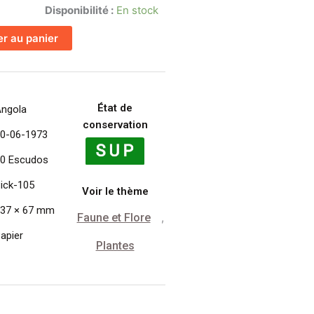
Disponibilité :
En stock
er au panier
État de
ngola
conservation
0-06-1973
0 Escudos
ick-105
Voir le thème
37 × 67 mm
Faune et Flore
,
apier
Plantes