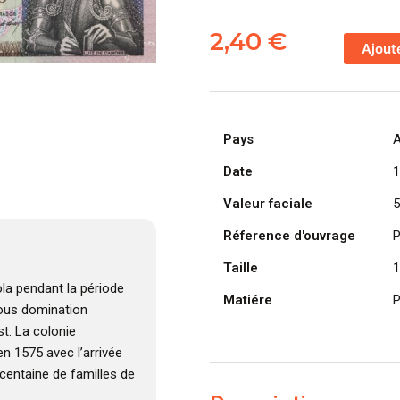
quantité
de
2,40
€
Ajout
ANGOLA
billet
colonie
portugaise
Pays
A
de
50
Date
1
Escudos
Valeur faciale
5
10-
06-
Réference d'ouvrage
P
1973,
Taille
1
Luis
la pendant la période
de
Matiére
P
 sous domination
Camões
t. La colonie
n 1575 avec l’arrivée
centaine de familles de