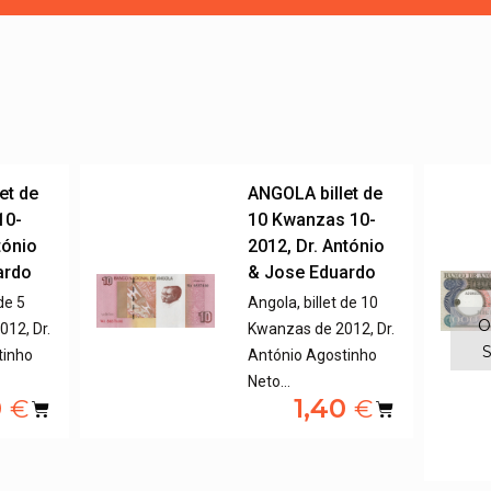
et de
ANGOLA billet de
10-
10 Kwanzas 10-
tónio
2012, Dr. António
ardo
& Jose Eduardo
de 5
Angola, billet de 10
O
12, Dr.
Kwanzas de 2012, Dr.
S
tinho
António Agostinho
Neto…
0
1,40
€
€