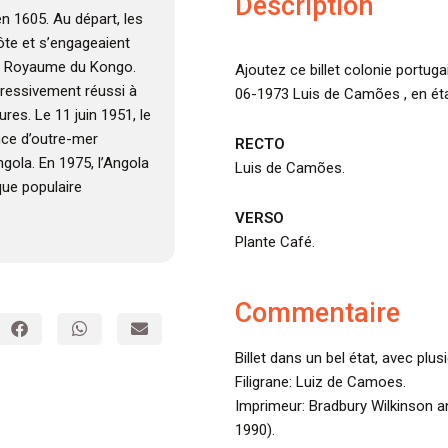
Description
en 1605. Au départ, les
côte et s’engageaient
 le Royaume du Kongo.
Ajoutez ce billet colonie portug
ogressivement réussi à
06-1973 Luis de Camões , en éta
res. Le 11 juin 1951, le
nce d’outre-mer
RECTO
ngola. En 1975, l’Angola
Luis de Camões.
que populaire
VERSO
Plante Café.
Commentaire
Billet dans un bel état, avec plus
Filigrane: Luiz de Camoes.
Imprimeur: Bradbury Wilkinson
1990).