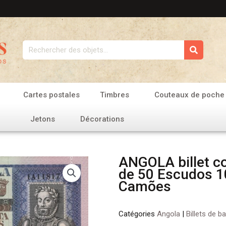
Rechercher
Cartes postales
Timbres
Couteaux de poche
Jetons
Décorations
ANGOLA billet co
de 50 Escudos 1
Camões
Catégories
Angola
|
Billets de b