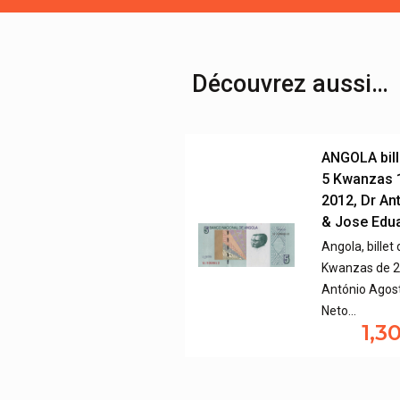
Découvrez aussi…
ANGOLA bill
5 Kwanzas 
2012, Dr An
& Jose Edu
Angola, billet 
Kwanzas de 20
António Agos
Neto…
1,3