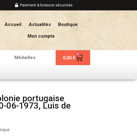
Paiement & livraison sécurisée
Accueil
Actualités
Boutique
Mon compte
0
Panier
Médailles
0,00
€
lonie portugaise
0-06-1973, Luis de
anque