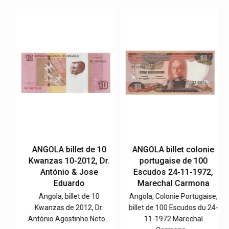
e
ANGOLA billet de 10
ANGOLA billet colonie
Kwanzas 10-2012, Dr.
portugaise de 100
,
António & Jose
Escudos 24-11-1972,
Eduardo
Marechal Carmona
e,
Angola, billet de 10
Angola, Colonie Portugaise,
0-
Kwanzas de 2012, Dr.
billet de 100 Escudos du 24-
António Agostinho Neto…
11-1972 Marechal