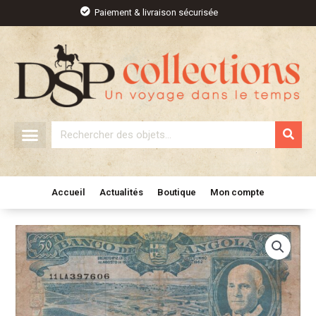
Aller
Paiement & livraison sécurisée
au
contenu
Rechercher
Accueil
Actualités
Boutique
Mon compte