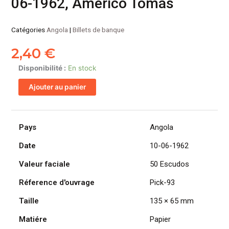
06-1962, Americo Tomás
Catégories
Angola
|
Billets de banque
2,40
€
quantité
Disponibilité :
En stock
de
Ajouter au panier
ANGOLA
billet
colonie
portugaise
Pays
Angola
de
Date
10-06-1962
50
Escudos
Valeur faciale
50 Escudos
10-
06-
Réference d'ouvrage
Pick-93
1962,
Taille
135 × 65 mm
Americo
Tomás
Matiére
Papier