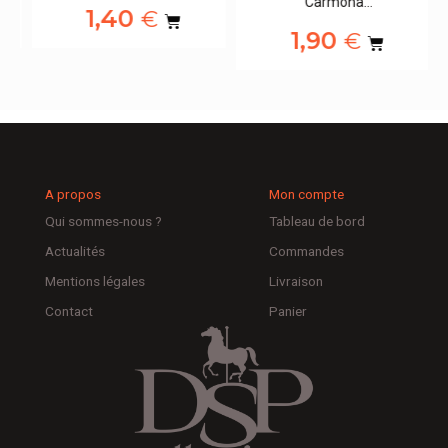
Carmona…
1,40
€
1,90
€
A propos
Mon compte
Qui sommes-nous ?
Tableau de bord
Actualités
Commandes
Mentions légales
Livraison
Contact
Panier