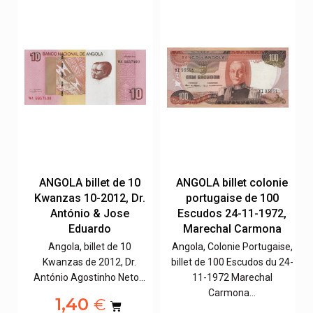
e
ANGOLA billet de 10
ANGOLA billet colonie
Kwanzas 10-2012, Dr.
portugaise de 100
,
António & Jose
Escudos 24-11-1972,
Eduardo
Marechal Carmona
e,
Angola, billet de 10
Angola, Colonie Portugaise,
0-
Kwanzas de 2012, Dr.
billet de 100 Escudos du 24-
António Agostinho Neto…
11-1972 Marechal
Carmona…
1,40
€