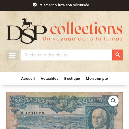
Aller
Paiement & livraison sécurisée
au
contenu
Rechercher
Accueil
Actualités
Boutique
Mon compte