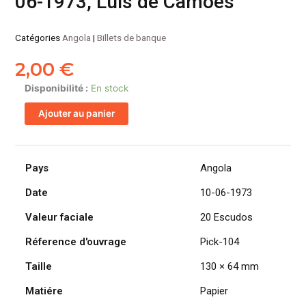
06-1973, Luis de Camões
Catégories
Angola
|
Billets de banque
2,00
€
quantité
Disponibilité :
En stock
de
Ajouter au panier
ANGOLA
billet
colonie
portugaise
Pays
Angola
de
Date
10-06-1973
20
Escudos
Valeur faciale
20 Escudos
10-
06-
Réference d'ouvrage
Pick-104
1973,
Taille
130 × 64 mm
Luis
de
Matiére
Papier
Camões