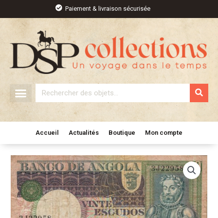
Aller
Paiement & livraison sécurisée
au
contenu
Rechercher
Accueil
Actualités
Boutique
Mon compte