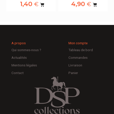
1,40
4,90
€
€
A propos
Mon compte
Qui sommes-nous ?
Tableau de bord
Actualités
Commandes
Mentions légales
Livraison
Contact
Panier