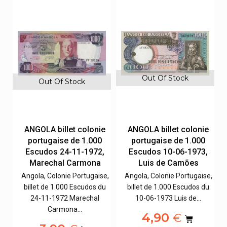
Out Of Stock
Out Of Stock
e
ANGOLA billet colonie
ANGOLA billet colonie
portugaise de 1.000
portugaise de 1.000
,
Escudos 24-11-1972,
Escudos 10-06-1973,
Marechal Carmona
Luis de Camões
e,
Angola, Colonie Portugaise,
Angola, Colonie Portugaise,
u
billet de 1.000 Escudos du
billet de 1.000 Escudos du
24-11-1972 Marechal
10-06-1973 Luis de…
Carmona…
4,90
€