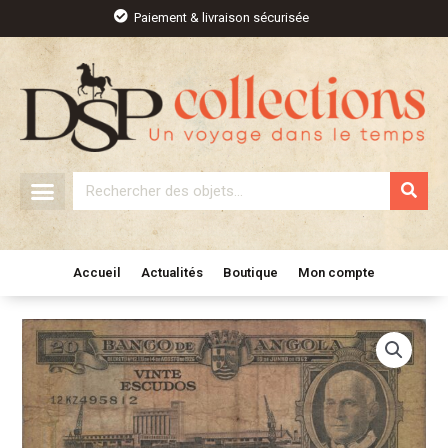
Aller
Paiement & livraison sécurisée
au
contenu
Rechercher
Accueil
Actualités
Boutique
Mon compte