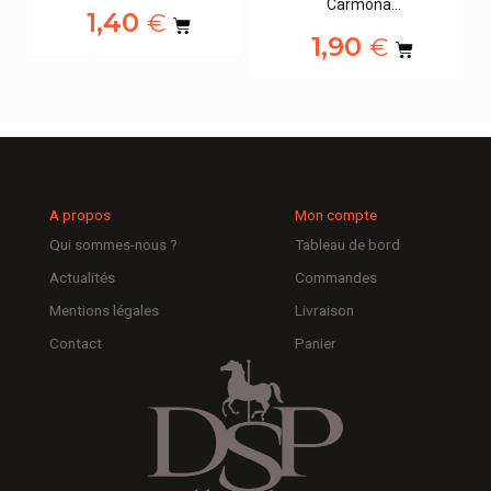
Carmona…
1,40
€
1,90
€
A propos
Mon compte
Qui sommes-nous ?
Tableau de bord
Actualités
Commandes
Mentions légales
Livraison
Contact
Panier