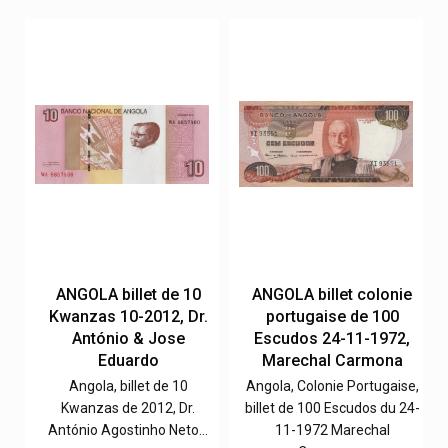
e
ANGOLA billet de 10
ANGOLA billet colonie
Kwanzas 10-2012, Dr.
portugaise de 100
,
António & Jose
Escudos 24-11-1972,
Eduardo
Marechal Carmona
e,
Angola, billet de 10
Angola, Colonie Portugaise,
0-
Kwanzas de 2012, Dr.
billet de 100 Escudos du 24-
António Agostinho Neto…
11-1972 Marechal