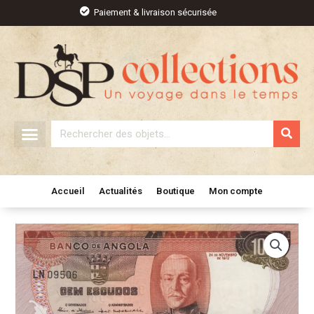
Aller
Paiement & livraison sécurisée
au
contenu
Rechercher
Accueil
Actualités
Boutique
Mon compte