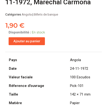
11-1972, Marechal Carmona
Catégories
Angola
|
Billets de banque
1,90
€
quantité
Disponibilité :
En stock
de
Ajouter au panier
ANGOLA
billet
colonie
portugaise
Pays
Angola
de
Date
24-11-1972
100
Escudos
Valeur faciale
100 Escudos
24-
11-
Réference d'ouvrage
Pick-101
1972,
Taille
142 × 71 mm
Marechal
Carmona
Matiére
Papier