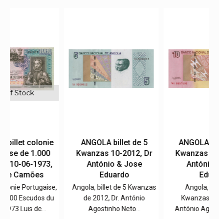
e
ANGOLA billet de 5
ANGOLA billet de 10
Kwanzas 10-2012, Dr
Kwanzas 10-2012, Dr.
,
António & Jose
António & Jose
Eduardo
Eduardo
e,
Angola, billet de 5 Kwanzas
Angola, billet de 10
u
de 2012, Dr. António
Kwanzas de 2012, Dr.
Agostinho Neto…
António Agostinho Neto…