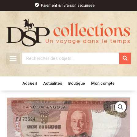
Aller
Paiement & livraison sécurisée
au
contenu
Rechercher
Accueil
Actualités
Boutique
Mon compte