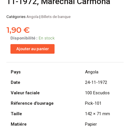
11-1972, Marechal Carmona
Catégories
Angola
|
Billets de banque
1,90
€
quantité
Disponibilité :
En stock
de
Ajouter au panier
ANGOLA
billet
colonie
portugaise
Pays
Angola
de
Date
24-11-1972
100
Escudos
Valeur faciale
100 Escudos
24-
11-
Réference d'ouvrage
Pick-101
1972,
Taille
142 × 71 mm
Marechal
Carmona
Matiére
Papier