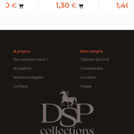
1,30
1,40
€
€
A propos
Mon compte
Qui sommes-nous ?
Tableau de bord
Actualités
Commandes
Mentions légales
Livraison
Contact
Panier